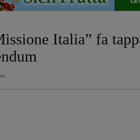
issione Italia” fa tap
rendum
66