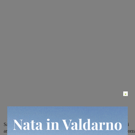
×
Sabato 12 novembre dalle 14,30 nel centro storico di Montevarchi
arriveranno quindici Fiat 500 di “Missione Italia”, l’iniziativa di Forz