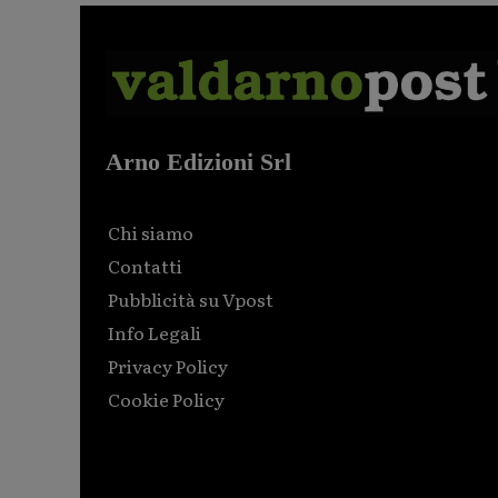
Arno Edizioni Srl
Chi siamo
Contatti
Pubblicità su Vpost
Info Legali
Privacy Policy
Cookie Policy
Html code here! Replace this with any non empty raw
html code and that's it.