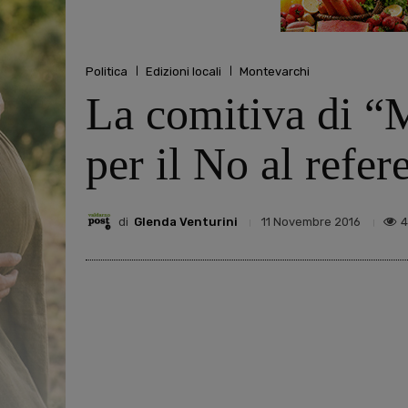
Politica
Edizioni locali
Montevarchi
La comitiva di “M
per il No al refe
di
Glenda Venturini
4
11 Novembre 2016