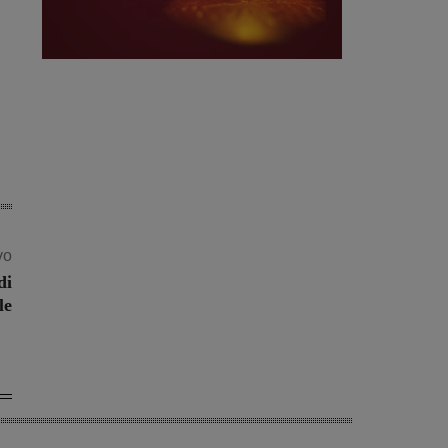
vo
di
le