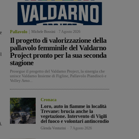
Pallavolo
Michele Bossini
-
7 Agosto 2026
e
Il progetto di valorizzazione della
pallavolo femminile del Valdarno
Project pronto per la sua seconda
l
stagione
Prosegue il progetto del Valdarno Project, la sinergia che
unisce Valdarno Insieme di Figline, Pallavolo Piandiscò e
Volley Arno...
Cronaca
Loro, auto in fiamme in località
Trevane: brucia anche la
vegetazione. Intervento di Vigili
del fuoco e volontari antincendio
i.
Glenda Venturini
-
7 Agosto 2026