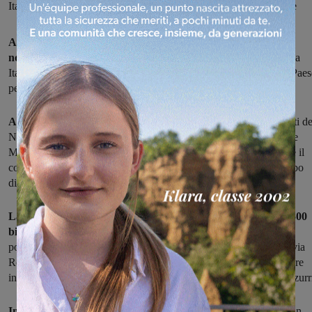
Italia per sostenere i comitati del No al referendum del 4 dicembre
Arriveranno nel primo pomeriggio di domani, sabato 12
novembre, le Fiat 500 di "Missione Italia"
, la carovana di Forza
Italia promossa da Silvio Berlusconi, che sta percorrendo tutto il Paes
per dire No alla Referendum sulla riforma costituzionale.
Ad organizzare l'iniziativa nel cuore di Montevarchi
i Comitati de
No del Valdarno di Forza Italia, guidati da Francesca Lucchesini e
Massimo Mustich insieme ai membri del comitato, simpatizzanti e il
coordinatore comunale Angiolo Salvi hanno organizzato un gazebo
divulgativo.
La comitiva formata da volontari alla guida di quindici Fiat 500
bianche
con lo stemma di Forza Italia e la scritta #iovotono sulle
portiere, transiterà intorno alla mandorla del centro storico fino a via
Roma fermandosi nei pressi di Piazza Varchi per circa un'ora a dare
informazioni, poi saluterà tutti con il consueto lancio di palloni azzurr
In serata è attesa infatti in Piazza San Jacopo ad Arezzo
per un