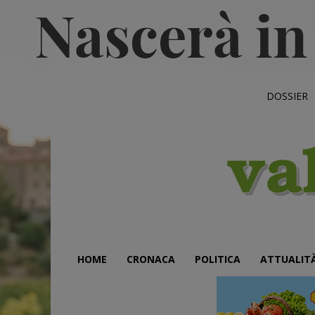
DOSSIER
HOME
CRONACA
POLITICA
ATTUALIT