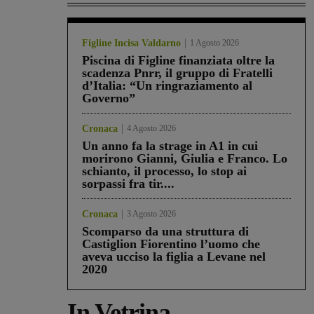
Figline Incisa Valdarno
1 Agosto 2026
Piscina di Figline finanziata oltre la
scadenza Pnrr, il gruppo di Fratelli
d’Italia: “Un ringraziamento al
Governo”
Cronaca
4 Agosto 2026
Un anno fa la strage in A1 in cui
morirono Gianni, Giulia e Franco. Lo
schianto, il processo, lo stop ai
sorpassi fra tir....
Cronaca
3 Agosto 2026
Scomparso da una struttura di
Castiglion Fiorentino l’uomo che
aveva ucciso la figlia a Levane nel
2020
In Vetrina