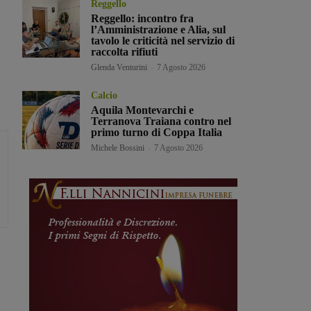
Reggello
Reggello: incontro fra
l’Amministrazione e Alia, sul
tavolo le criticità nel servizio di
raccolta rifiuti
Glenda Venturini
-
7 Agosto 2026
Calcio
Aquila Montevarchi e
Terranova Traiana contro nel
primo turno di Coppa Italia
Michele Bossini
-
7 Agosto 2026