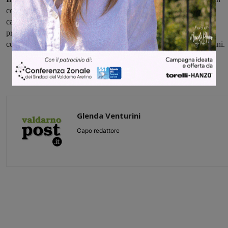
comizio al quale saranno presenti, il coordinatore regionale e
capogruppo in regione Toscana Stefano Mugnai, il coordinatore
provinciale Felice Maurizio D'Ettore, insieme ai membri del
coordinamento provinciale di Forza Italia e gli eletti nei vari comuni.
Glenda Venturini
Capo redattore
Share