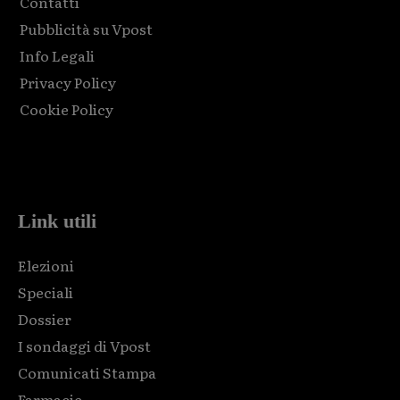
Contatti
Pubblicità su Vpost
Info Legali
Privacy Policy
Cookie Policy
Html code here! Replace this with any non empty raw html
code and that's it.
Link utili
Elezioni
Speciali
Dossier
I sondaggi di Vpost
Comunicati Stampa
Farmacie