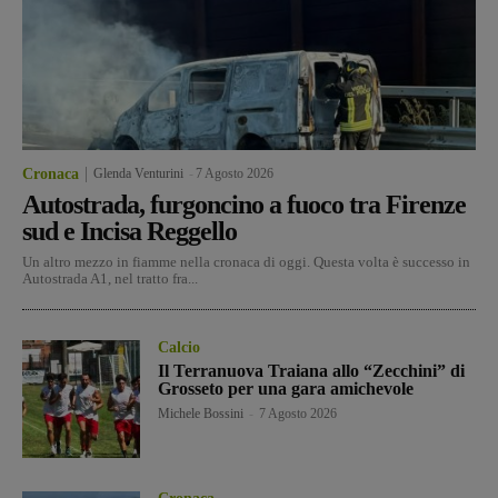
Cronaca
Glenda Venturini
-
7 Agosto 2026
Autostrada, furgoncino a fuoco tra Firenze
sud e Incisa Reggello
Un altro mezzo in fiamme nella cronaca di oggi. Questa volta è successo in
Autostrada A1, nel tratto fra...
Calcio
Il Terranuova Traiana allo “Zecchini” di
Grosseto per una gara amichevole
Michele Bossini
-
7 Agosto 2026