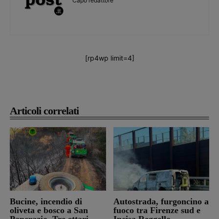
Capo redattore
[rp4wp limit=4]
Articoli correlati
Bucine, incendio di
Autostrada, furgoncino a
oliveta e bosco a San
fuoco tra Firenze sud e
Pancrazio. Tre ettari
Incisa Reggello