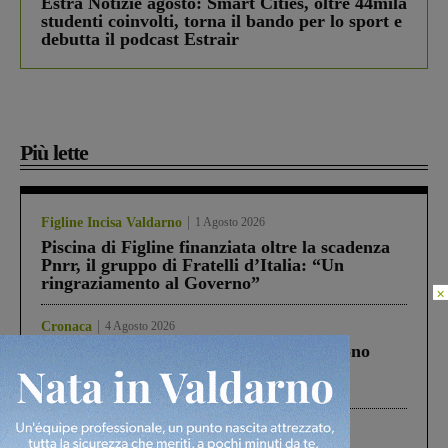
Estra Notizie agosto: Smart Cities, oltre 44mila
studenti coinvolti, torna il bando per lo sport e
debutta il podcast Estrair
Più lette
Figline Incisa Valdarno
1 Agosto 2026
Piscina di Figline finanziata oltre la scadenza
Pnrr, il gruppo di Fratelli d’Italia: “Un
ringraziamento al Governo”
×
Cronaca
4 Agosto 2026
Un anno fa la strage in A1 in cui morirono
Gianni, Giulia e Franco. Lo schianto, il
processo, lo stop ai sorpassi fra tir....
Cronaca
3 Agosto 2026