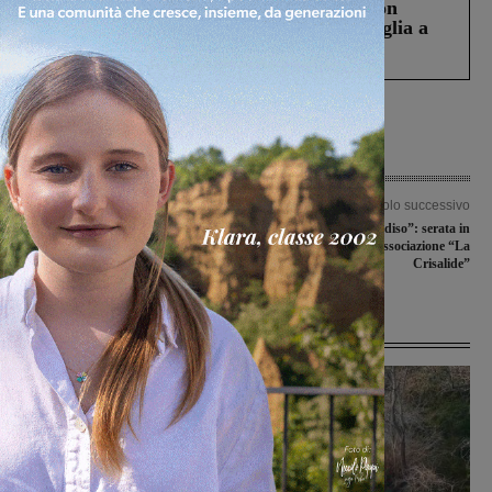
Scomparso da una struttura di Castiglion
Fiorentino l’uomo che aveva ucciso la figlia a
Levane nel 2020
Articolo precedente
Articolo successivo
Si dimette il vicesindaco Lorenzo
“Un aperitivo in Paradiso”: serata in
Cursi: le sue deleghe a Laura Ermini.
favore dell’associazione “La
“Solo motivi professionali”
Crisalide”
Ultime Notizie