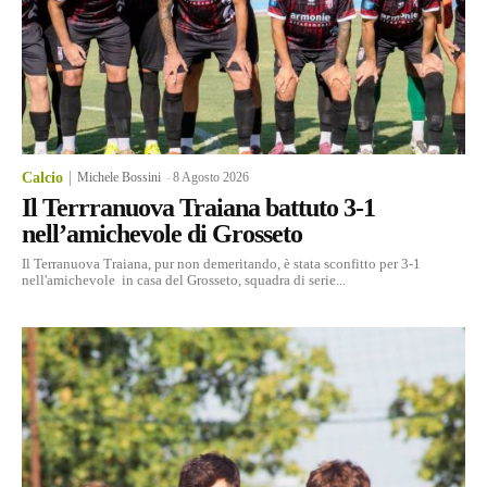
Calcio
Michele Bossini
-
8 Agosto 2026
Il Terrranuova Traiana battuto 3-1
nell’amichevole di Grosseto
Il Terranuova Traiana, pur non demeritando, è stata sconfitto per 3-1
nell'amichevole in casa del Grosseto, squadra di serie...