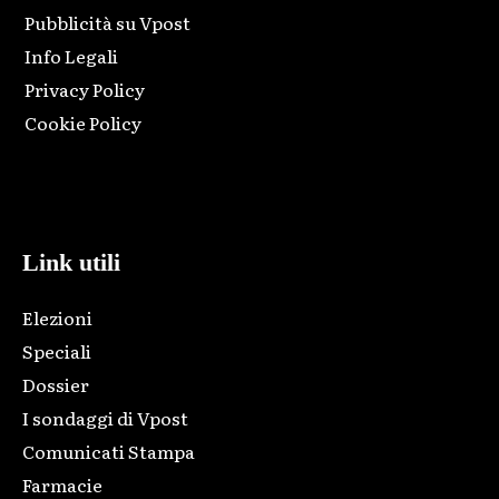
Pubblicità su Vpost
Info Legali
Privacy Policy
Cookie Policy
Html code here! Replace this with any non empty raw html
code and that's it.
Link utili
Elezioni
Speciali
Dossier
I sondaggi di Vpost
Comunicati Stampa
Farmacie