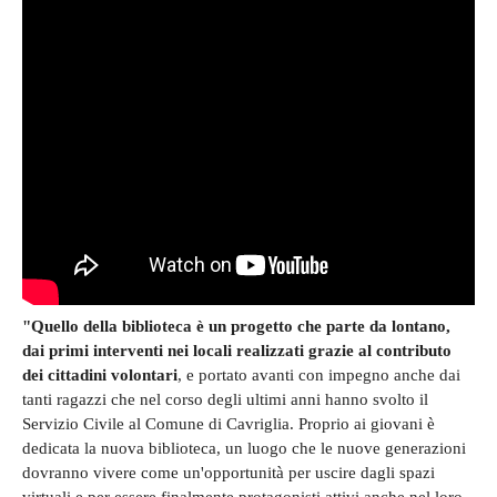
"Quello della biblioteca è un progetto che parte da lontano,
dai primi interventi nei locali realizzati grazie al contributo
dei cittadini volontari
, e portato avanti con impegno anche dai
tanti ragazzi che nel corso degli ultimi anni hanno svolto il
Servizio Civile al Comune di Cavriglia. Proprio ai giovani è
dedicata la nuova biblioteca, un luogo che le nuove generazioni
dovranno vivere come un'opportunità per uscire dagli spazi
virtuali e per essere finalmente protagonisti attivi anche nel loro