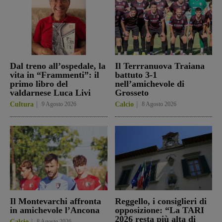
Dal treno all’ospedale, la
Il Terrranuova Traiana
vita in “Frammenti”: il
battuto 3-1
primo libro del
nell’amichevole di
valdarnese Luca Livi
Grosseto
Cultura
9 Agosto 2026
Calcio
8 Agosto 2026
Il Montevarchi affronta
Reggello, i consiglieri di
in amichevole l’Ancona
opposizione: “La TARI
2026 resta più alta di
Calcio
8 Agosto 2026