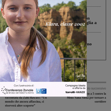
ringraziamento al Governo”
Cronaca
3 Agosto 2026
Scomparso da una struttura di Castiglion
Fiorentino l’uomo che aveva ucciso la figlia a
Levane nel 2020
Cronaca
4 Agosto 2026
Un anno fa la strage in A1 in cui morirono
Gianni, Giulia e Franco. Lo schianto, il
processo, lo stop ai sorpassi fra tir....
Articolo precedente
Articolo successivo
La magia dell’Antico Egitto
Il San Giovanni calcio a 5 contro la
raccontata da Zahi Hawass: “Un
Mens Sana Siena per tornare a
mondo che ancora affascina, ci
sorridere
riserverà altre scoperte”