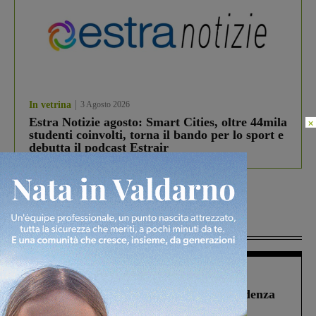
In vetrina
3 Agosto 2026
Estra Notizie agosto: Smart Cities, oltre 44mila
×
studenti coinvolti, torna il bando per lo sport e
debutta il podcast Estrair
Più lette
Figline Incisa Valdarno
1 Agosto 2026
Piscina di Figline finanziata oltre la scadenza
Pnrr, il gruppo di Fratelli d’Italia: “Un