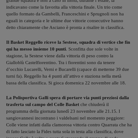
grande squadra e non a caso in molti, durante l’estate, la
indicavano come la favorita alla vittoria finale. Un trio come
quello formato da Gambelli, Franceschini e Sprugnoli non ha
eguali in categoria e le ultime due vittorie consecutive hanno
detto chiaramente che Asciano è pronta a risalire in classifica.
Il Basket Reggello riceve la Sestese, squadra di vertice che fin
qui ha messo insieme 10 punti
. Sconfitta due sole volte in
stagione, la Sestese viene dalla vittoria di peso contro la
Gialloblù Castelfiorentino. Tra i fiorentini sono da tenere
d’occhio Lucarelli, Verni e Bucarelli (capace di metterne 39 due
turni fa). Reggello ha 4 punti all’attivo e staziona nella metà
bassa della classifica. Si gioca domenica 22 novembre alle 18.
La Polisportiva Galli spera di portare via punti preziosi dalla
trasferta sul campo del Colle Basket
che chiuderà il
programma della giornata lunedì 23 novembre alle 21.15. I
sangiovannesi incontrano i valdelsani nel momento peggiore:
Colle viene infatti dalla clamorosa vittoria contro Quarrata che ha
di fatto lasciato la Fides tutta sola in testa alla classifica, dove