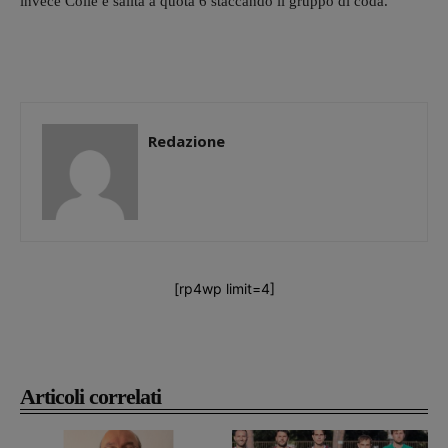
invece Colle è salita a quota 6 staccando il gruppo di coda.
Redazione
[rp4wp limit=4]
Articoli correlati