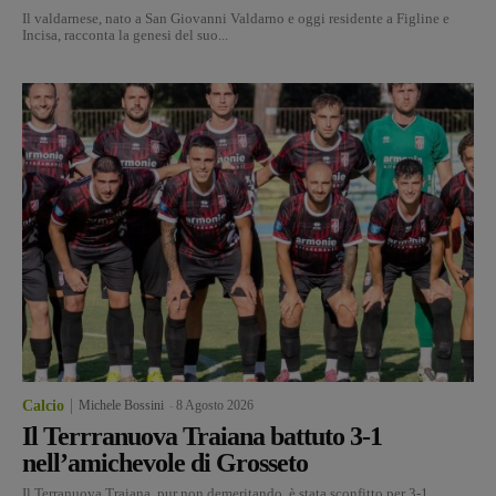
Il valdarnese, nato a San Giovanni Valdarno e oggi residente a Figline e
Incisa, racconta la genesi del suo...
Calcio
Michele Bossini
-
8 Agosto 2026
Il Terrranuova Traiana battuto 3-1
nell’amichevole di Grosseto
Il Terranuova Traiana, pur non demeritando, è stata sconfitto per 3-1