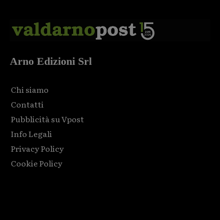
Arno Edizioni Srl
Chi siamo
Contatti
Pubblicità su Vpost
Info Legali
Privacy Policy
Cookie Policy
Html code here! Replace this with any non empty raw html
code and that's it.