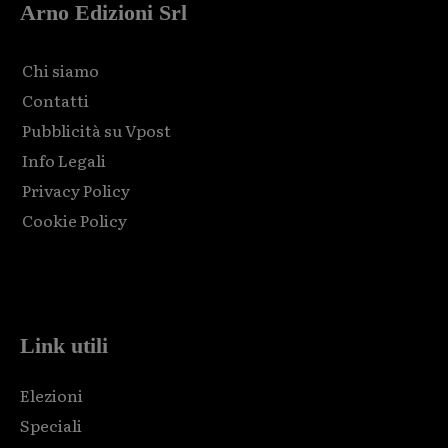
Arno Edizioni Srl
Chi siamo
Contatti
Pubblicità su Vpost
Info Legali
Privacy Policy
Cookie Policy
Html code here! Replace this with any non empty raw html
code and that's it.
Link utili
Elezioni
Speciali