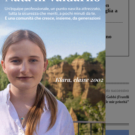
Scomparso da una struttura di Castiglion
Fiorentino l’uomo che aveva ucciso la figlia a
Levane nel 2020
Cronaca
4 Agosto 2026
Un anno fa la strage in A1 in cui morirono
Gianni, Giulia e Franco. Lo schianto, il
processo, lo stop ai sorpassi fra tir....
Articolo precedente
Articolo successivo
Nidi comunali, ripartono in sicurezza
Elezioni regionali, Gobbi (Fratelli
anche “Lo Scheggia e il “Marzocchino
d’Italia): “Ecco le mie priorità”
Ultime Notizie