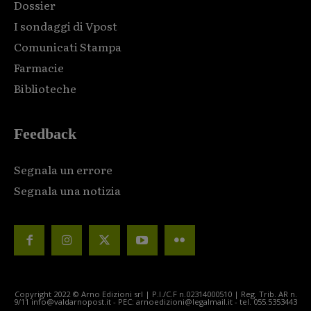
Dossier
I sondaggi di Vpost
Comunicati Stampa
Farmacie
Biblioteche
Feedback
Segnala un errore
Segnala una notizia
Copyright 2022 © Arno Edizioni srl | P.I./C.F n.02314000510 | Reg. Trib. AR n.
9/11 info@valdarnopost.it - PEC: arnoedizioni@legalmail.it - tel. 055.5353443