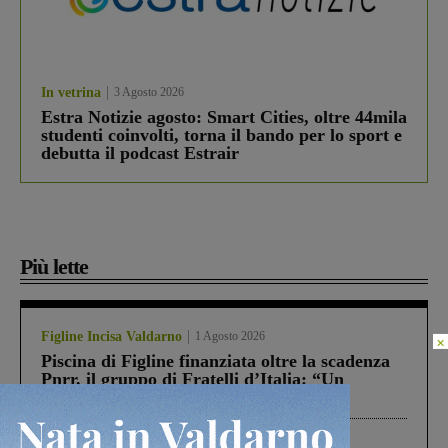
In vetrina
3 Agosto 2026
Estra Notizie agosto: Smart Cities, oltre 44mila
studenti coinvolti, torna il bando per lo sport e
debutta il podcast Estrair
Più lette
Figline Incisa Valdarno
1 Agosto 2026
×
Piscina di Figline finanziata oltre la scadenza
Pnrr, il gruppo di Fratelli d’Italia: “Un
ringraziamento al Governo”
Cronaca
3 Agosto 2026