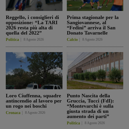
Reggello, i consiglieri di
Prima stagionale per la
opposizione: “La TARI
Sangiovannese, al
2026 resta più alta di
“Fedini” arriva il San
quella del 2022”
Donato Tavarnelle
Politica
8 Agosto 2026
Calcio
8 Agosto 2026
Loro Ciuffenna, squadre
Punto Nascita della
antincendio al lavoro per
Gruccia, Tucci (FdI):
un rogo nei boschi
“Montevarchi è sulla
giusta strada di un
Cronaca
8 Agosto 2026
aumento dei parti”
Politica
8 Agosto 2026