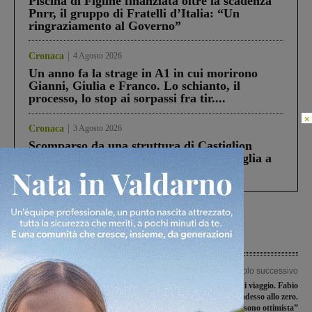
Piscina di Figline finanziata oltre la scadenza
Pnrr, il gruppo di Fratelli d’Italia: “Un
ringraziamento al Governo”
Cronaca
4 Agosto 2026
Un anno fa la strage in A1 in cui morirono
Gianni, Giulia e Franco. Lo schianto, il
processo, lo stop ai sorpassi fra tir....
×
Cronaca
3 Agosto 2026
Scomparso da una struttura di Castiglion
Fiorentino l’uomo che aveva ucciso la figlia a
Levane nel 2020
Articolo precedente
Articolo successivo
Tracciamento dei positivi al Covid-19
Covid-19, le agenzie di viaggio. Fabio
e dei loro contatti: entrano al lavoro i
Gosi: “Un fatturato adesso allo zero.
nuovi operatori
Ma sono ottimista”