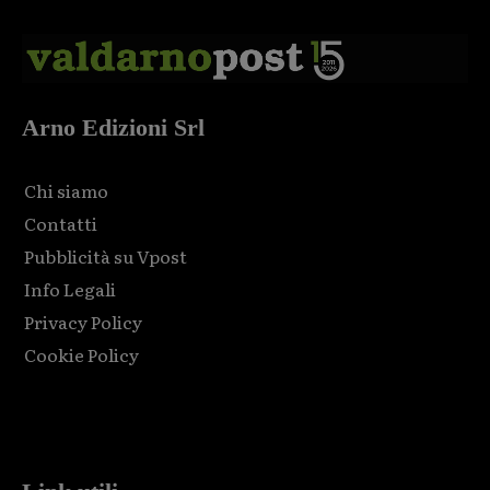
Arno Edizioni Srl
Chi siamo
Contatti
Pubblicità su Vpost
Info Legali
Privacy Policy
Cookie Policy
Html code here! Replace this with any non empty raw html
code and that's it.