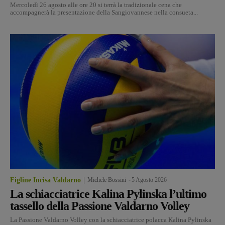
Mercoledì 26 agosto alle ore 20 si terrà la tradizionale cena che
accompagnerà la presentazione della Sangiovannese nella consueta...
Figline Incisa Valdarno
Michele Bossini
-
5 Agosto 2026
La schiacciatrice Kalina Pylinska l’ultimo
tassello della Passione Valdarno Volley
La Passione Valdarno Volley con la schiacciatrice polacca Kalina Pylinska