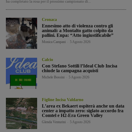
ha completato la rosa per il prossimo campionato di...
Cronaca
Ennesimo atto di violenza contro gli
animali: a Montalto gatto colpito da
pallini. Enpa: “Atto ingiustificabile”
Monica Campani
-
5 Agosto 2026
Calcio
Con Stefano Sottili l’Ideal Club Incisa
chiude la campagna acquisti
Michele Bossini
-
5 Agosto 2026
Figline Incisa Valdarno
L’area ex Bekaert ospiterà anche un data
center a impatto zero: siglato accordo fra
Comtel e H2-Era Green Valley
Glenda Venturini
-
5 Agosto 2026