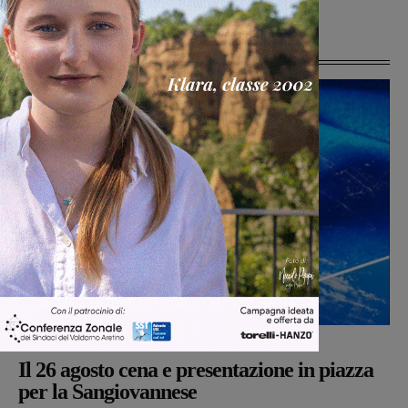
Ultime Notizie
San Giovanni Valdarno
Michele Bossini
-
5 Agosto 2026
Il 26 agosto cena e presentazione in piazza
per la Sangiovannese