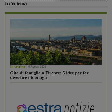
In Vetrina
In vetrina
6 Agosto 2026
Gita di famiglia a Firenze: 5 idee per far
divertire i tuoi figli