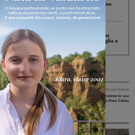
Un anno fa la strage in A1 in cui morirono
Gianni, Giulia e Franco. Lo schianto, il
processo, lo stop ai sorpassi fra tir....
Cronaca
3 Agosto 2026
Scomparso da una struttura di Castiglion
Fiorentino l’uomo che aveva ucciso la figlia a
Levane nel 2020
Articolo precedente
Articolo successivo
Covid-19, 23 i nuovi casi positivi in
La Unomaglia Valdarnisieme in casa
Valdarno aretino e fiorentino
contro Ponte Felcino
Ultime Notizie