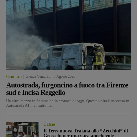
Cronaca
Glenda Venturini
-
7 Agosto 2026
Autostrada, furgoncino a fuoco tra Firenze
sud e Incisa Reggello
Un altro mezzo in fiamme nella cronaca di oggi. Questa volta è successo in
Autostrada A1, nel tratto fra...
Calcio
Il Terranuova Traiana allo “Zecchini” di
Grosseto per una gara amichevole