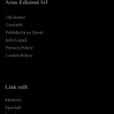
Arno Edizioni Srl
Chi siamo
Contatti
Pubblicità su Vpost
Info Legali
Privacy Policy
Cookie Policy
Html code here! Replace this with any non empty raw html
code and that's it.
Link utili
Elezioni
Speciali