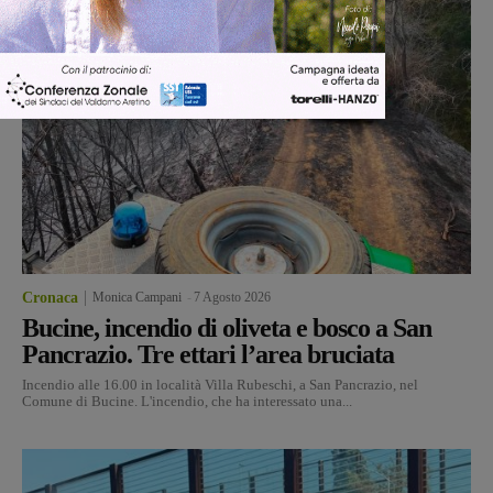
Cronaca
Monica Campani
-
7 Agosto 2026
Bucine, incendio di oliveta e bosco a San
Pancrazio. Tre ettari l’area bruciata
Incendio alle 16.00 in località Villa Rubeschi, a San Pancrazio, nel
Comune di Bucine. L'incendio, che ha interessato una...