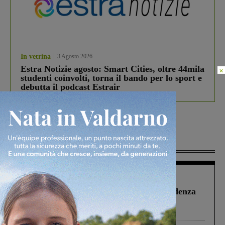
In vetrina
3 Agosto 2026
Estra Notizie agosto: Smart Cities, oltre 44mila
×
studenti coinvolti, torna il bando per lo sport e
debutta il podcast Estrair
Più lette
Figline Incisa Valdarno
1 Agosto 2026
Piscina di Figline finanziata oltre la scadenza
Pnrr, il gruppo di Fratelli d’Italia: “Un
ringraziamento al Governo”