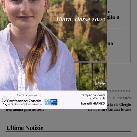
Cronaca
3 Agosto 2026
Scomparso da una struttura di Castiglion
Fiorentino l’uomo che aveva ucciso la figlia a
Levane nel 2020
Cronaca
4 Agosto 2026
Un anno fa la strage in A1 in cui morirono
Gianni, Giulia e Franco. Lo schianto, il
processo, lo stop ai sorpassi fra tir....
Articolo precedente
Articolo successivo
Valdarnesi di serie C a segno
A fuoco una capanna in via Giorgio
nell’ultima gara del 2017
La Pira. In sicurezza le case
Ultime Notizie