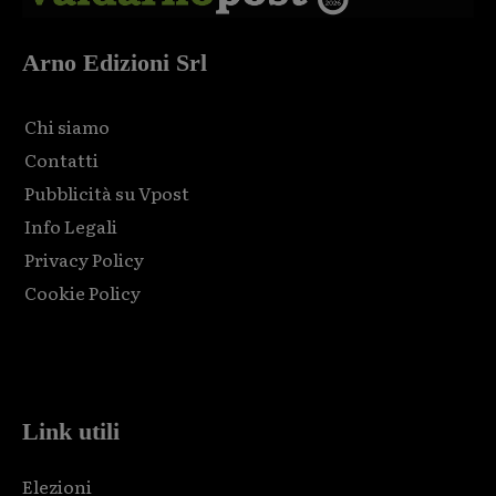
Arno Edizioni Srl
Chi siamo
Contatti
Pubblicità su Vpost
Info Legali
Privacy Policy
Cookie Policy
Html code here! Replace this with any non empty raw html
code and that's it.
Link utili
Elezioni