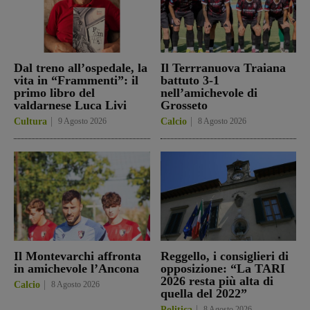
Dal treno all’ospedale, la
Il Terrranuova Traiana
vita in “Frammenti”: il
battuto 3-1
primo libro del
nell’amichevole di
valdarnese Luca Livi
Grosseto
Cultura
9 Agosto 2026
Calcio
8 Agosto 2026
Il Montevarchi affronta
Reggello, i consiglieri di
in amichevole l’Ancona
opposizione: “La TARI
2026 resta più alta di
Calcio
8 Agosto 2026
quella del 2022”
Politica
8 Agosto 2026