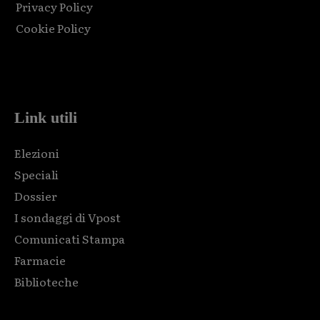
Privacy Policy
Cookie Policy
Html code here! Replace this with any non empty raw html
code and that's it.
Link utili
Elezioni
Speciali
Dossier
I sondaggi di Vpost
Comunicati Stampa
Farmacie
Biblioteche