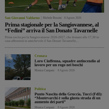
San Giovanni Valdarno
Michele Bossini
-
8 Agosto 2026
Prima stagionale per la Sangiovannese, al
“Fedini” arriva il San Donato Tavarnelle
Prima uscita per la Sangiovannese 2026-2027, che domani alle 17,30 in
casa affronterà in amichevole il San Donati Tavarnelle,...
Cronaca
Loro Ciuffenna, squadre antincendio al
lavoro per un rogo nei boschi
Monica Campani
-
8 Agosto 2026
Politica
Punto Nascita della Gruccia, Tucci (FdI):
“Montevarchi è sulla giusta strada di un
aumento dei parti”
Monica Campani
-
8 Agosto 2026