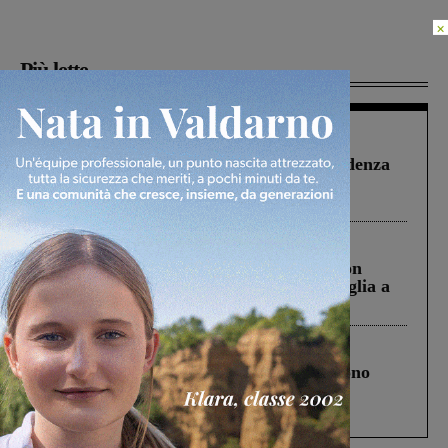
×
Più lette
Figline Incisa Valdarno
1 Agosto 2026
Piscina di Figline finanziata oltre la scadenza
Pnrr, il gruppo di Fratelli d’Italia: “Un
ringraziamento al Governo”
Cronaca
3 Agosto 2026
Scomparso da una struttura di Castiglion
Fiorentino l’uomo che aveva ucciso la figlia a
Levane nel 2020
Cronaca
4 Agosto 2026
Un anno fa la strage in A1 in cui morirono
Gianni, Giulia e Franco. Lo schianto, il
processo, lo stop ai sorpassi fra tir....