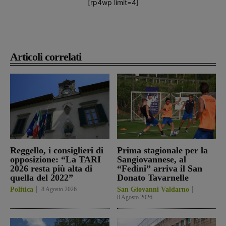
[rp4wp limit=4]
Articoli correlati
Reggello, i consiglieri di
Prima stagionale per la
opposizione: “La TARI
Sangiovannese, al
2026 resta più alta di
“Fedini” arriva il San
quella del 2022”
Donato Tavarnelle
Politica
8 Agosto 2026
San Giovanni Valdarno
8 Agosto 2026