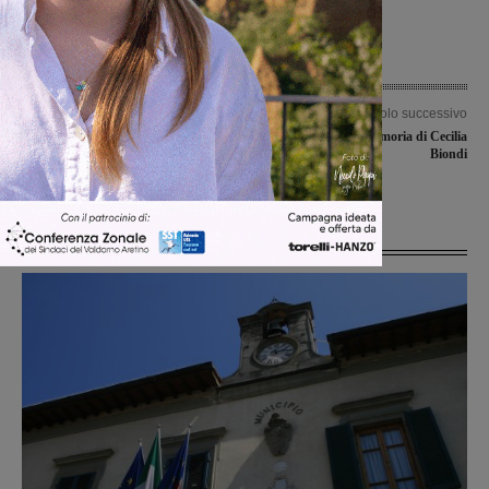
Articolo precedente
Articolo successivo
Valdarninsieme in casa contro
3° camminata in memoria di Cecilia
Fucecchio per continuare a inseguire il
Biondi
terzo posto
Ultime Notizie