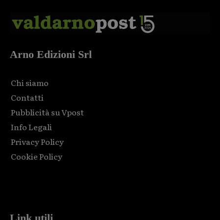
Arno Edizioni Srl
Chi siamo
Contatti
Pubblicità su Vpost
Info Legali
Privacy Policy
Cookie Policy
Html code here! Replace this with any non empty raw html
code and that's it.
Link utili