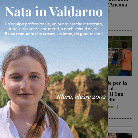
battuto 3-1
in amichevole l’Ancona
nell’amichevole di
Calcio
8 Agosto 2026
Grosseto
Calcio
8 Agosto 2026
Reggello, i consiglieri di
Prima stagionale per la
opposizione: “La TARI
Sangiovannese, al
2026 resta più alta di
“Fedini” arriva il San
quella del 2022”
Donato Tavarnelle
Politica
8 Agosto 2026
San Giovanni Valdarno
8 Agosto 2026
Ultime Calcio