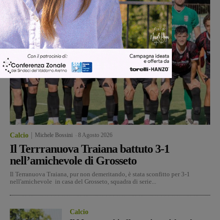
Calcio
Michele Bossini
-
8 Agosto 2026
Il Terrranuova Traiana battuto 3-1
nell’amichevole di Grosseto
Il Terranuova Traiana, pur non demeritando, è stata sconfitto per 3-1
nell'amichevole in casa del Grosseto, squadra di serie...
Calcio