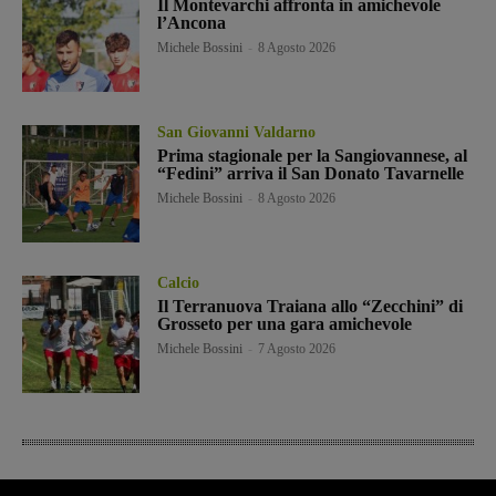
Il Montevarchi affronta in amichevole
l’Ancona
Michele Bossini
-
8 Agosto 2026
San Giovanni Valdarno
Prima stagionale per la Sangiovannese, al
“Fedini” arriva il San Donato Tavarnelle
Michele Bossini
-
8 Agosto 2026
Calcio
Il Terranuova Traiana allo “Zecchini” di
Grosseto per una gara amichevole
Michele Bossini
-
7 Agosto 2026