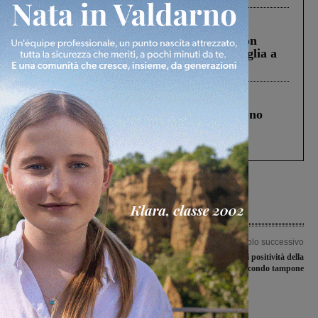
Cronaca
3 Agosto 2026
Scomparso da una struttura di Castiglion
Fiorentino l’uomo che aveva ucciso la figlia a
Levane nel 2020
Cronaca
4 Agosto 2026
Un anno fa la strage in A1 in cui morirono
Gianni, Giulia e Franco. Lo schianto, il
processo, lo stop ai sorpassi fra tir....
Articolo precedente
Articolo successivo
Covid-19, nessun nuovo contagio in
Coronavirus, il caso di positività della
Valdarno aretino e fiorentino
RSA è negativo al secondo tampone
Ultime Notizie