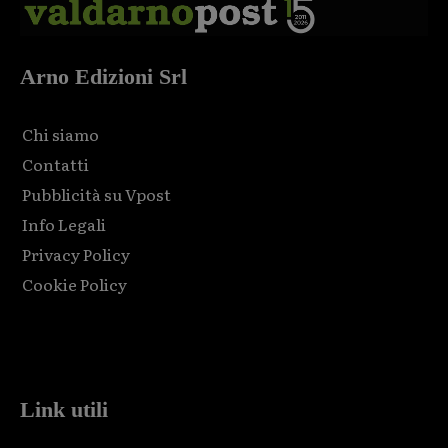
Arno Edizioni Srl
Chi siamo
Contatti
Pubblicità su Vpost
Info Legali
Privacy Policy
Cookie Policy
Html code here! Replace this with any non empty raw html
code and that's it.
Link utili