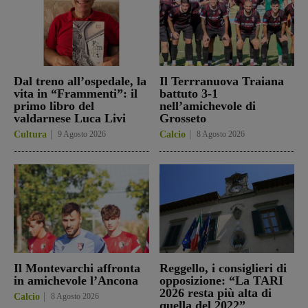
Dal treno all’ospedale, la
Il Terrranuova Traiana
vita in “Frammenti”: il
battuto 3-1
primo libro del
nell’amichevole di
valdarnese Luca Livi
Grosseto
Cultura
9 Agosto 2026
Calcio
8 Agosto 2026
Il Montevarchi affronta
Reggello, i consiglieri di
in amichevole l’Ancona
opposizione: “La TARI
2026 resta più alta di
Calcio
8 Agosto 2026
quella del 2022”