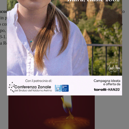
confitta immeritata per il Badia a Roti,
che a Pelago ha capitolato
in pieno recupero, mentre ha conquistato tre punti importanti nello
to con il Chitignano
il Pergine,
che dopo essere andato in svantaggio
po, nella ripresa ha segnato con i vari Roman, Gori e Nocentini,
3-1.
Preziosa vittoria anche per la Tro.Ce.Do.
nel girone M, che
la Rondinella ha guadagnato terreno in classifica.