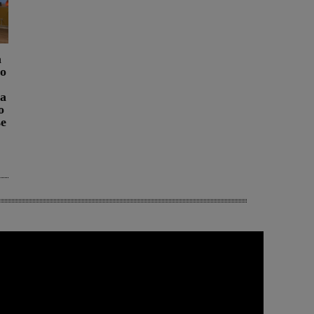
a
ro
na
o
se