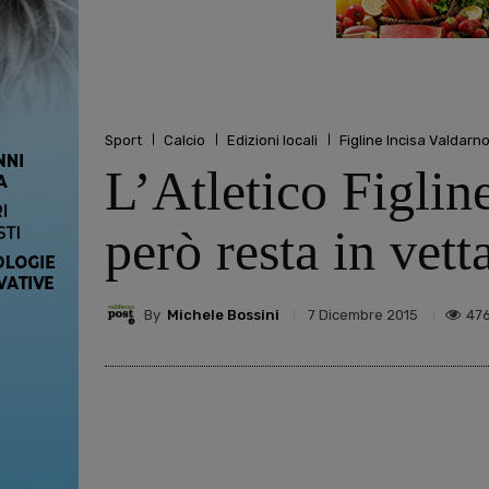
Sport
Calcio
Edizioni locali
Figline Incisa Valdarn
L’Atletico Figlin
però resta in vett
By
Michele Bossini
47
7 Dicembre 2015