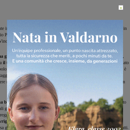
×
e impatta 2-2 nel match contro l’Atletico Figline, la Faellese vince in
io Piandiscò mentre il Cavriglia ha la meglio sulla Fulgor
Vincono anche Pergine e Tro.Ce.Do, mentre perde il Badia a Roti
ma giornata
del campionato di seconda categoria vede, nel girone L,
ta
il tandem Montemignaio-San Clemente
e se il primo ha pareggiato
polona, il secondo è stato
fermato sul 2-2 dall'Atletico Figline,
che è
aggio dopo pochi minuti con Focardi, ha visto nella ripresa il
ere ribaltato da Mandò e D'Alterio, per poi pervenire al pareggio con
ha battuto 2-1 il Vaggio Piandiscò,
per un successo esterno maturato
ali grazie a una rete di Del Fio, dopo che Rustemi per la squadra di
eggiato il vantaggio iniziale di Crini. Nell'altro derby valdarnese,
riglia e Fulgor Castelfranco,
a vincere, sempre 2-1, sono stari i
asa grazie a una doppietta di Palano, inframezzata da un gol di Bonatti.