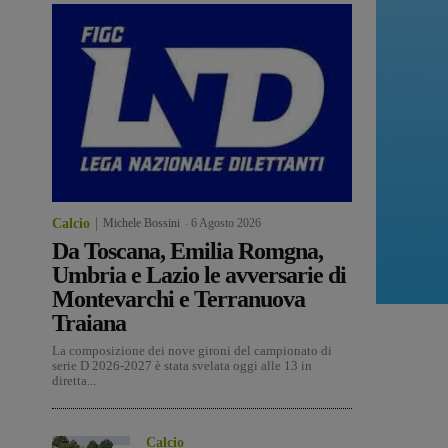
Calcio
Michele Bossini
-
6 Agosto 2026
Da Toscana, Emilia Romgna,
Umbria e Lazio le avversarie di
Montevarchi e Terranuova
Traiana
La composizione dei nove gironi del campionato di
serie D 2026-2027 è stata svelata oggi alle 13 in
diretta...
Calcio