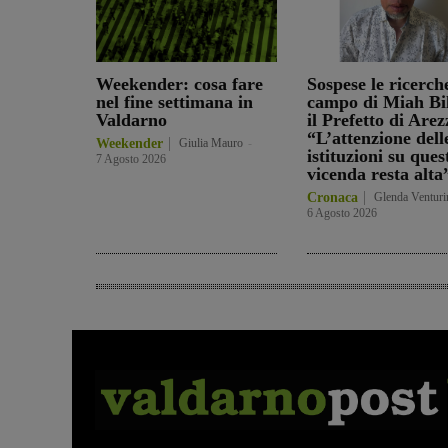
Weekender: cosa fare
Sospese le ricerch
nel fine settimana in
campo di Miah Bil
Valdarno
il Prefetto di Arez
“L’attenzione dell
Weekender
Giulia Mauro
-
istituzioni su ques
7 Agosto 2026
vicenda resta alta
Cronaca
Glenda Venturi
6 Agosto 2026