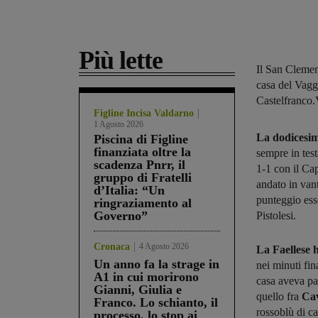
Più lette
Il San Clement
casa del Vagg
Castelfranco.
Figline Incisa Valdarno
1 Agosto 2026
La dodicesi
Piscina di Figline
finanziata oltre la
sempre in tes
scadenza Pnrr, il
1-1 con il Ca
gruppo di Fratelli
andato in vant
d’Italia: “Un
punteggio ess
ringraziamento al
Governo”
Pistolesi.
Cronaca
4 Agosto 2026
La Faellese 
Un anno fa la strage in
nei minuti fin
A1 in cui morirono
casa aveva par
Gianni, Giulia e
quello fra
Cav
Franco. Lo schianto, il
rossoblù di c
processo, lo stop ai