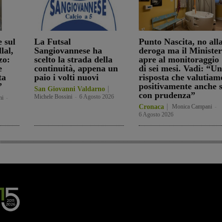
e sul
La Futsal
Punto Nascita, no all
lal,
Sangiovannese ha
deroga ma il Ministe
zo:
scelto la strada della
apre al monitoraggio
e
continuità, appena un
di sei mesi. Vadi: “U
ta
paio i volti nuovi
risposta che valutiam
”
positivamente anche 
San Giovanni Valdarno
con prudenza”
Michele Bossini
-
6 Agosto 2026
ni
-
Cronaca
Monica Campani
-
6 Agosto 2026