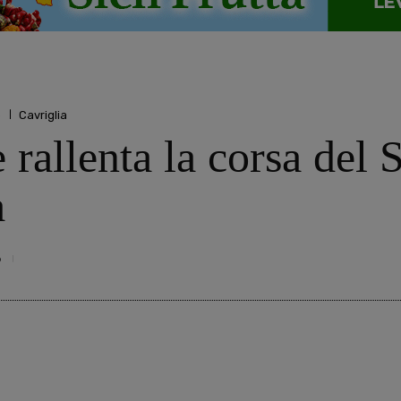
o
Cavriglia
e rallenta la corsa del
a
6