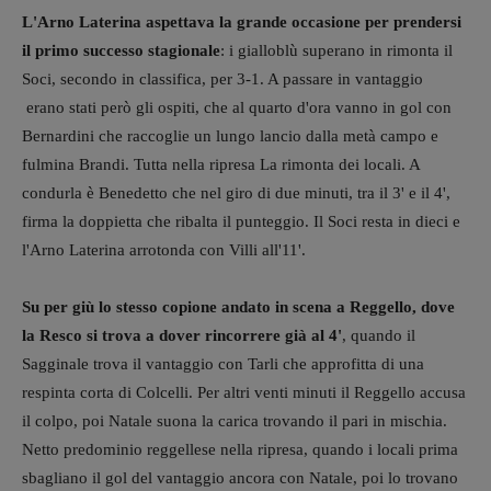
L'Arno Laterina aspettava la grande occasione per prendersi
il primo successo stagionale
: i gialloblù superano in rimonta il
Soci, secondo in classifica, per 3-1. A passare in vantaggio
erano stati però gli ospiti, che al quarto d'ora vanno in gol con
Bernardini che raccoglie un lungo lancio dalla metà campo e
fulmina Brandi. Tutta nella ripresa La rimonta dei locali. A
condurla è Benedetto che nel giro di due minuti, tra il 3' e il 4',
firma la doppietta che ribalta il punteggio. Il Soci resta in dieci e
l'Arno Laterina arrotonda con Villi all'11'.
Su per giù lo stesso copione andato in scena a Reggello, dove
la Resco si trova a dover rincorrere già al 4'
, quando il
Sagginale trova il vantaggio con Tarli che approfitta di una
respinta corta di Colcelli. Per altri venti minuti il Reggello accusa
il colpo, poi Natale suona la carica trovando il pari in mischia.
Netto predominio reggellese nella ripresa, quando i locali prima
sbagliano il gol del vantaggio ancora con Natale, poi lo trovano