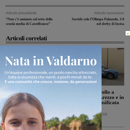
Articolo precedente
Articolo successivo
“Non c’è amianto sul tetto della
Sorride solo l’Olimpa Palazzolo, 3-0
scuola media di Castelfranco”
nel derby di Incisa
×
Articoli correlati
Punto Nascita della
Servizi di controllo a
Gruccia, Tucci (FdI):
Montevarchi, Arezzo e in
“Montevarchi è sulla
provincia: intensificata
giusta strada di un
l’attività
aumento dei parti”
Cronaca
8 Agosto 2026
Politica
8 Agosto 2026