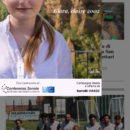
Campionato nazionale
Bucine, incendio di
Juniores, girone
oliveta e bosco a San
interamente toscano per
Pancrazio. Tre ettari
Terranuova Traiana e
l’area bruciata
Montevarchi
Cronaca
7 Agosto 2026
Calcio Giovanili
8 Agosto 2026
Ultime Calcio