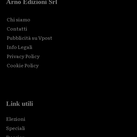
Arno Edizioni Srl
Chi siamo
Contatti
Pubblicità su Vpost
Info Legali
Privacy Policy
Cookie Policy
Html code here! Replace this with any non empty raw html
code and that's it.
Link utili
Elezioni
Speciali
Dossier