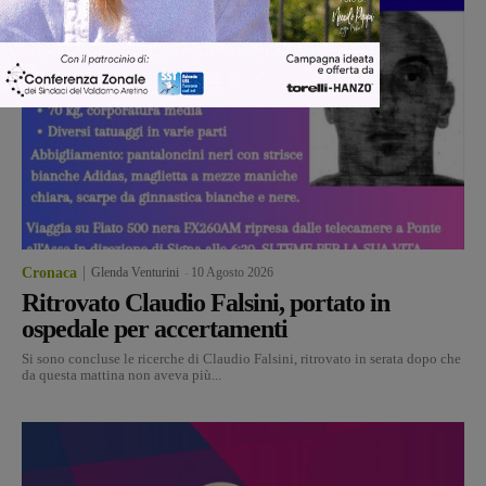
Cronaca
Glenda Venturini
-
10 Agosto 2026
Ritrovato Claudio Falsini, portato in
ospedale per accertamenti
Si sono concluse le ricerche di Claudio Falsini, ritrovato in serata dopo che
da questa mattina non aveva più...