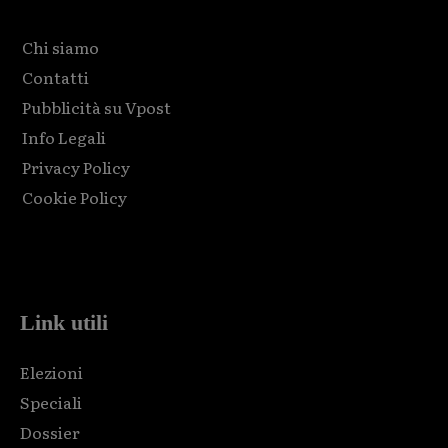
Chi siamo
Contatti
Pubblicità su Vpost
Info Legali
Privacy Policy
Cookie Policy
Html code here! Replace this with any non empty raw html
code and that's it.
Link utili
Elezioni
Speciali
Dossier