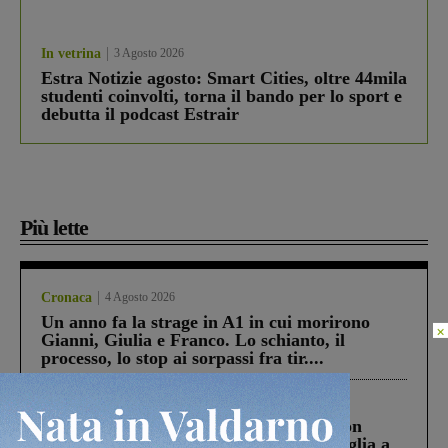
In vetrina
3 Agosto 2026
Estra Notizie agosto: Smart Cities, oltre 44mila
studenti coinvolti, torna il bando per lo sport e
debutta il podcast Estrair
Più lette
Cronaca
4 Agosto 2026
Un anno fa la strage in A1 in cui morirono
×
Gianni, Giulia e Franco. Lo schianto, il
processo, lo stop ai sorpassi fra tir....
Cronaca
3 Agosto 2026
Scomparso da una struttura di Castiglion
Fiorentino l’uomo che aveva ucciso la figlia a