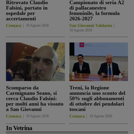
Ritrovato Claudio
Campionato di seria A2
Falsini, portato in
di pallacanestro
ospedale per
femminile, la formula
accertamenti
2026-2027
Cronaca
10 Agosto 2026
San Giovanni Valdarno
10 Agosto 2026
Scomparso da
Treni, la Regione
Carmignano Seano, si
annuncia uno sconto del
cerca Claudio Falsini:
50% sugli abbonamenti
per molti anni ha vissuto
di ottobre dei pendolari
a San Giovanni
toscani
Cronaca
10 Agosto 2026
Cronaca
10 Agosto 2026
In Vetrina