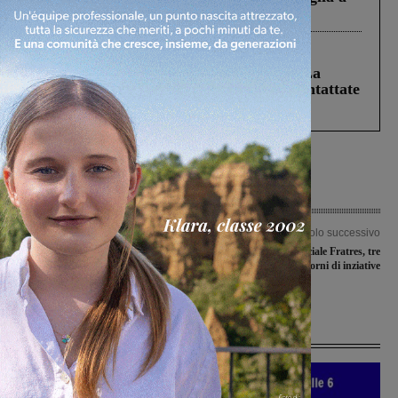
Levane nel 2020
Cronaca
5 Agosto 2026
Continuano le ricerche di Miah Billal. La
Prefettura: “In caso di avvistamento contattate
il 112”
Articolo precedente
Articolo successivo
Questione terza corsia, Ceccarelli:
X° Festa provinciale Fratres, tre
“Fra Incisa e Valdarno, il rischio è che
giorni di inziative
i lavori restino al palo”
Ultime Notizie