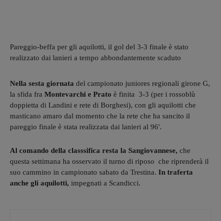
Pareggio-beffa per gli aquilotti, il gol del 3-3 finale è stato
realizzato dai lanieri a tempo abbondantemente scaduto
Nella sesta giornata
del campionato juniores regionali girone G,
la sfida fra
Montevarchi e Prato
è finita 3-3 (per i rossoblù
doppietta di Landini e rete di Borghesi), con gli aquilotti che
masticano amaro dal momento che la rete che ha sancito il
pareggio finale è stata realizzata dai lanieri al 96'.
Al comando della classsifica resta la Sangiovannese,
che
questa settimana ha osservato il turno di riposo che riprenderà il
suo cammino in campionato sabato da Trestina.
In traferta
anche gli aquilotti,
impegnati a Scandicci.