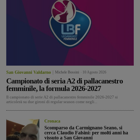
San Giovanni Valdarno
Michele Bossini
-
10 Agosto 2026
Campionato di seria A2 di pallacanestro
femminile, la formula 2026-2027
Il campionato di serie A2 di pallacanestro femminile 2026-2027 si
articolerà su due gironi di regular season come negli...
Cronaca
Scomparso da Carmignano Seano, si
cerca Claudio Falsini: per molti anni ha
vissuto a San Giovanni