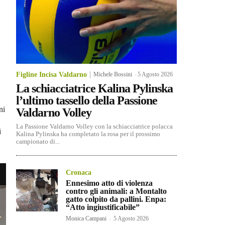
Figline Incisa Valdarno
Michele Bossini
-
5 Agosto 2026
La schiacciatrice Kalina Pylinska
l’ultimo tassello della Passione
ni
Valdarno Volley
La Passione Valdarno Volley con la schiacciatrice polacca
i
Kalina Pylinska ha completato la rosa per il prossimo
campionato di...
Cronaca
Ennesimo atto di violenza
contro gli animali: a Montalto
gatto colpito da pallini. Enpa:
“Atto ingiustificabile”
Monica Campani
-
5 Agosto 2026