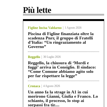
Più lette
Figline Incisa Valdarno
1 Agosto 2026
Piscina di Figline finanziata oltre la
scadenza Pnrr, il gruppo di Fratelli
d’Italia: “Un ringraziamento al
Governo”
Reggello
30 Luglio 2026
Reggello, la chiusura di ‘Mordi e
fuggi’ arriva in Consiglio. Il sindaco:
“Come Comune abbiamo agito solo
per far rispettare la legge”
Cronaca
4 Agosto 2026
Un anno fa la strage in A1 in cui
morirono Gianni, Giulia e Franco. Lo
schianto, il processo, lo stop ai
sorpassi fra tir....