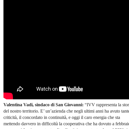
Valentina Vadi, sindaco di San Giovanni:
“IVV rappresenta la stor
del nostro territorio. E’ un’azienda che negli ultimi anni ha avuto tant
criticità, il concordato in continuità, e oggi il caro energia che sta
mettendo davvero in difficoltà la cooperativa che ha dovuto a febbrai