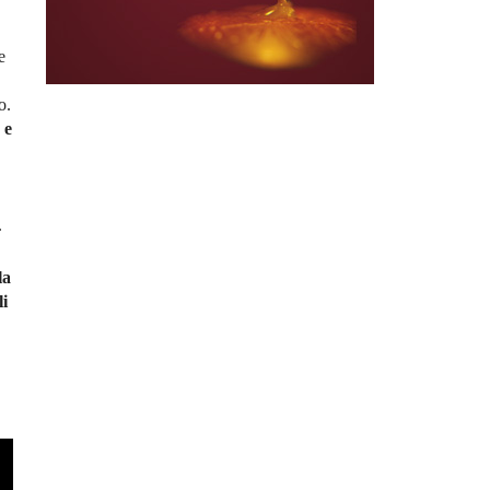
e
o.
 e
.
la
li