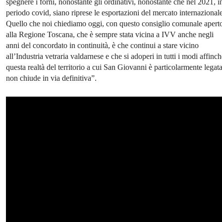
spegnere i forni, nonostante gli ordinativi, nonostante che nel 2021, i
periodo covid, siano riprese le esportazioni del mercato internazionale
Quello che noi chiediamo oggi, con questo consiglio comunale apert
alla Regione Toscana, che è sempre stata vicina a IVV anche negli
anni del concordato in continuità, è che continui a stare vicino
all’Industria vetraria valdarnese e che si adoperi in tutti i modi affinc
questa realtà del territorio a cui San Giovanni è particolarmente legat
non chiude in via definitiva”.