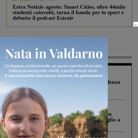
Estra Notizie agosto: Smart Cities, oltre 44mila
studenti coinvolti, torna il bando per lo sport e
debutta il podcast Estrair
×
Più lette
Figline Incisa Valdarno
1 Agosto 2026
Piscina di Figline finanziata oltre la scadenza
Pnrr, il gruppo di Fratelli d’Italia: “Un
ringraziamento al Governo”
Cronaca
3 Agosto 2026
Scomparso da una struttura di Castiglion
Fiorentino l’uomo che aveva ucciso la figlia a
Levane nel 2020