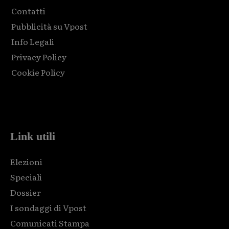
Contatti
Pubblicità su Vpost
Info Legali
Privacy Policy
Cookie Policy
Html code here! Replace this with any non empty raw html
code and that's it.
Link utili
Elezioni
Speciali
Dossier
I sondaggi di Vpost
Comunicati Stampa