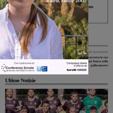
Cronaca
4 Agosto 2026
Un anno fa la strage in A1 in cui morirono
Gianni, Giulia e Franco. Lo schianto, il
processo, lo stop ai sorpassi fra tir....
Articolo precedente
Articolo successivo
La ragazza deceduta per meningite
Marco Evangelisti racconta la sua
era stata in vacanza in Toscana:
passione e il suo futuro nella
appello alla profilassi
pallacanestro
Ultime Notizie