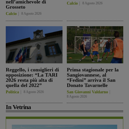
nell’amichevole di
Calcio
8 Agosto 2026
Grosseto
Calcio
8 Agosto 2026
Reggello, i consiglieri di
Prima stagionale per la
opposizione: “La TARI
Sangiovannese, al
2026 resta più alta di
“Fedini” arriva il San
quella del 2022”
Donato Tavarnelle
Politica
8 Agosto 2026
San Giovanni Valdarno
8 Agosto 2026
In Vetrina