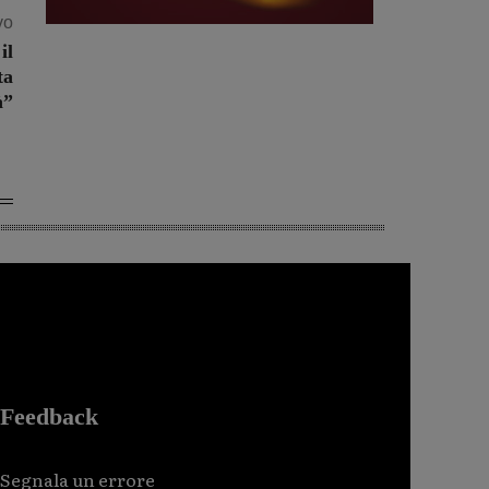
vo
il
ta
à”
Feedback
Segnala un errore