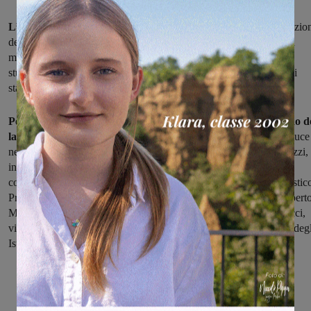
L’I.S.I.S. Valdarno tra passato, presente e futuro
: seconda edizio
dell'iniziativa che che si terrà sabato 13 gennaio alle 9.30 nell'aula
magna dell'IP Marconi di San Giovanni. Verranno premiati gli
studenti che si sono distinti per merito ed eccellenza negli esami di
stato 2017.
Per sottolineare l’importanza del rapporto tra Scuola e mondo d
lavoro
interverranno anche alcuni ex allievi che si sono messi in luce
nell’ambito lavorativo. Oltre al dirigente scolastico Lorenzo Pierazzi,
interverranno il Sindaco di San Giovanni Maurizio Viligiardi, la
consigliera regionale Valentina Vadi, il dirigente dell’ufficio scolastic
Provinciale di Arezzo, Roberto Curtolo, l’Ispettore scolastico Robert
Martini, Franca Binazzi presidente CNA regionale, Eleonora Ducci,
vice presidente della provincia di Arezzo, il presidente della Rete degl
Istituti Scolastici del Valdarno.