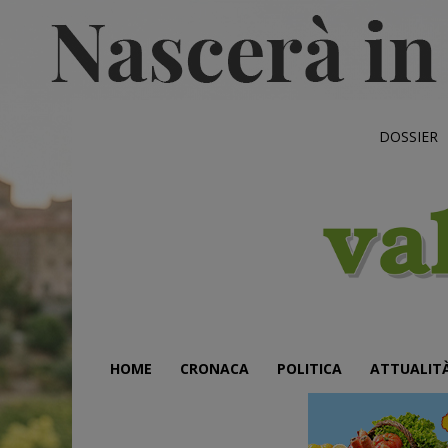
DOSSIER
HOME
CRONACA
POLITICA
ATTUALIT