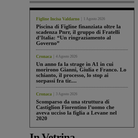
Figline Incisa Valdarno
1 Agosto 2026
Piscina di Figline finanziata oltre la
scadenza Pnrr, il gruppo di Fratelli
d’Italia: “Un ringraziamento al
Governo”
Cronaca
4 Agosto 2026
Un anno fa la strage in A1 in cui
morirono Gianni, Giulia e Franco. Lo
schianto, il processo, lo stop ai
sorpassi fra tir....
Cronaca
3 Agosto 2026
Scomparso da una struttura di
Castiglion Fiorentino l’uomo che
aveva ucciso la figlia a Levane nel
2020
In Vetrina