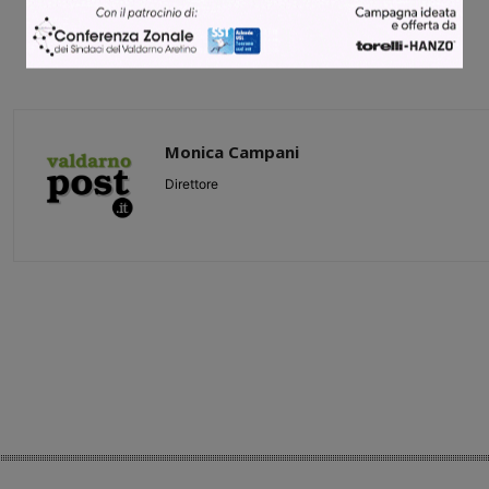
Monica Campani
Direttore
Share