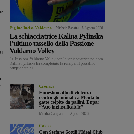
ne
Figline Incisa Valdarno
Michele Bossini
-
5 Agosto 2026
La schiacciatrice Kalina Pylinska
l’ultimo tassello della Passione
Valdarno Volley
el
La Passione Valdarno Volley con la schiacciatrice polacca
Kalina Pylinska ha completato la rosa per il prossimo
campionato di...
o
o
Cronaca
Ennesimo atto di violenza
contro gli animali: a Montalto
i
gatto colpito da pallini. Enpa:
“Atto ingiustificabile”
Monica Campani
-
5 Agosto 2026
Calcio
Con Stefano Sottili l’Ideal Club