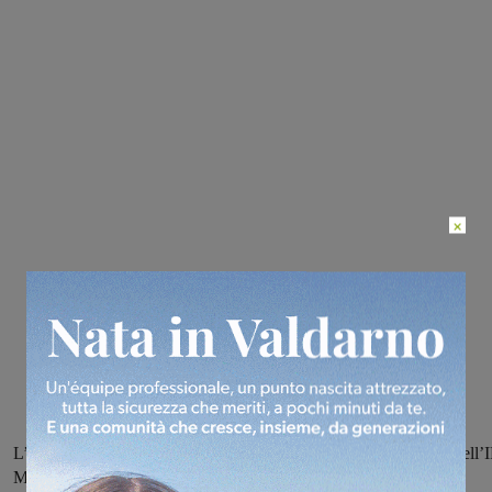
×
L’iniziativa si terrà sabato 13 gennaio alle 9.30 nell’aula magna dell’I
Marconi di San Giovanni