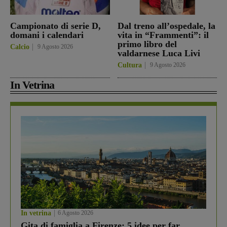
Campionato di serie D,
Dal treno all’ospedale, la
domani i calendari
vita in “Frammenti”: il
primo libro del
Calcio
9 Agosto 2026
valdarnese Luca Livi
Cultura
9 Agosto 2026
In Vetrina
In vetrina
6 Agosto 2026
Gita di famiglia a Firenze: 5 idee per far