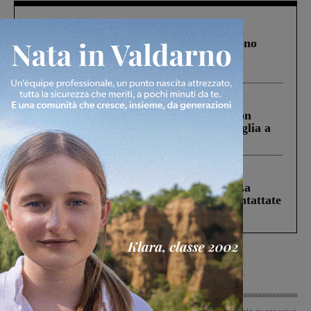
Cronaca
4 Agosto 2026
Un anno fa la strage in A1 in cui morirono
Gianni, Giulia e Franco. Lo schianto, il
processo, lo stop ai sorpassi fra tir....
Cronaca
3 Agosto 2026
Scomparso da una struttura di Castiglion
Fiorentino l’uomo che aveva ucciso la figlia a
Levane nel 2020
Cronaca
5 Agosto 2026
Continuano le ricerche di Miah Billal. La
Prefettura: “In caso di avvistamento contattate
il 112”