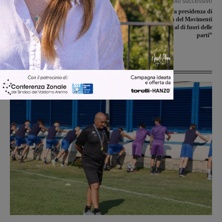
Articolo precedente
Articolo successivo
Un’aquilotta e una gufotta in campo
Verso la nuova presidenza di
con la rappresentiva regionale
Publiacqua, il Forum del Movimenti
feminile
per l’acqua: “Sia al di fuori delle
parti”
Ultime Notizie