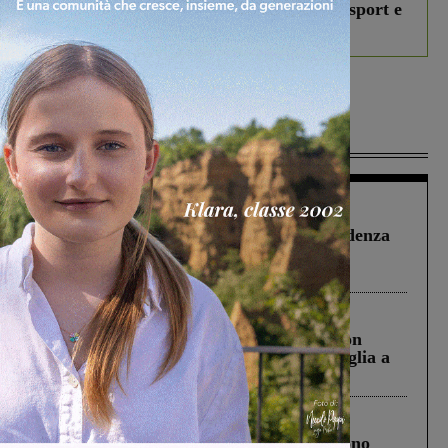
studenti coinvolti, torna il bando per lo sport e
debutta il podcast Estrair
Più lette
Figline Incisa Valdarno
1 Agosto 2026
Piscina di Figline finanziata oltre la scadenza
Pnrr, il gruppo di Fratelli d’Italia: “Un
ringraziamento al Governo”
Cronaca
3 Agosto 2026
Scomparso da una struttura di Castiglion
Fiorentino l’uomo che aveva ucciso la figlia a
Levane nel 2020
Cronaca
4 Agosto 2026
Un anno fa la strage in A1 in cui morirono