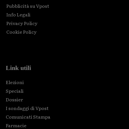
Pubblicità su Vpost
Info Legali
Privacy Policy
Cookie Policy
Html code here! Replace this with any non empty raw html
code and that's it.
Link utili
Elezioni
Speciali
Dossier
I sondaggi di Vpost
Comunicati Stampa
Farmacie