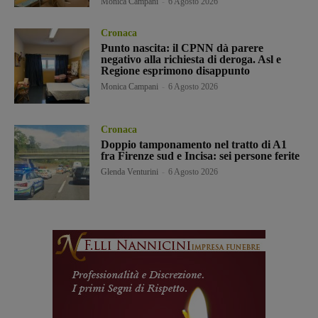
Monica Campani
-
6 Agosto 2026
Cronaca
Punto nascita: il CPNN dà parere
negativo alla richiesta di deroga. Asl e
Regione esprimono disappunto
Monica Campani
-
6 Agosto 2026
Cronaca
Doppio tamponamento nel tratto di A1
fra Firenze sud e Incisa: sei persone ferite
Glenda Venturini
-
6 Agosto 2026