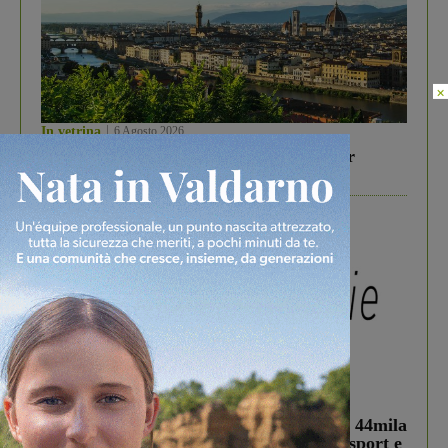
×
In vetrina
6 Agosto 2026
Gita di famiglia a Firenze: 5 idee per far
divertire i tuoi figli
In vetrina
3 Agosto 2026
Estra Notizie agosto: Smart Cities, oltre 44mila
studenti coinvolti, torna il bando per lo sport e