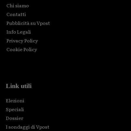
Chi siamo
Contatti
Pubblicità su Vpost
Info Legali
Privacy Policy
Cookie Policy
Html code here! Replace this with any non empty raw html
code and that's it.
Link utili
Elezioni
Speciali
Dossier
I sondaggi di Vpost