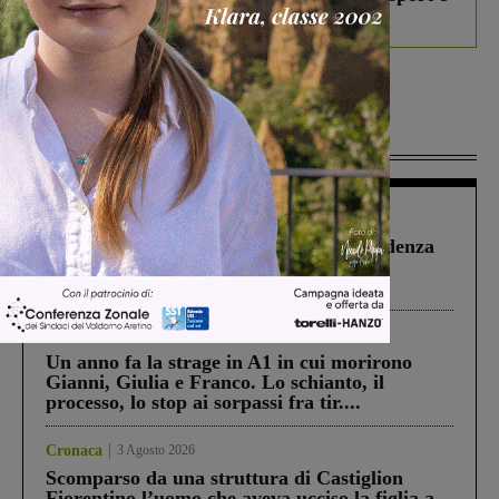
debutta il podcast Estrair
Più lette
Figline Incisa Valdarno
1 Agosto 2026
Piscina di Figline finanziata oltre la scadenza
Pnrr, il gruppo di Fratelli d’Italia: “Un
ringraziamento al Governo”
Cronaca
4 Agosto 2026
Un anno fa la strage in A1 in cui morirono
Gianni, Giulia e Franco. Lo schianto, il
processo, lo stop ai sorpassi fra tir....
Cronaca
3 Agosto 2026
Scomparso da una struttura di Castiglion
Fiorentino l’uomo che aveva ucciso la figlia a