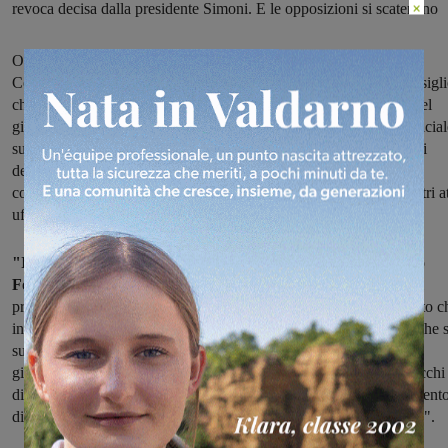
×
revoca decisa dalla presidente Simoni. E le opposizioni si scatenano
Opposizioni sul piede di guerra per la mancanza di chiarezza sul
Consiglio comunale in programma questa sera a Figline. Un Consigl
che ieri è stato revocato dalla Presidente Simoni perché l'ordine del
giorno recapitato ai consiglieri sarebbe stato diverso da quello ufficial
sull'inserimento della mozione di sfiducia alla stessa Simoni. Fonti
dell'Amministrazione confermano che il Consiglio ci sarà, ma ai
consiglieri di opposizione al momento non sarebbero pervenuti altri at
ufficiali.
"Il Consiglio Fantasma!", sbotta Roberto Renzi, capogruppo
Forza Italia Udc.
"A sei ore dal consiglio comunale revocato dal
presidente Simoni, mentre si rincorŕono voci giornalistiche sul fatto c
invece il consiglio si farà, voglio chiedere alla cittadinanza: quel che 
succedendo è reale o frutto del caldo? Non ci sono parole per
giustificare dei comportamenti tanto assurdi. Credo sia sotto gli occhi
di tutti che abbiamo superato ogni limite e forse sia giunto il moment
di chiudere una consiliatura ormai nei fatti finita. Si torni alle urne".