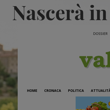
DOSSIER
HOME
CRONACA
POLITICA
ATTUALIT