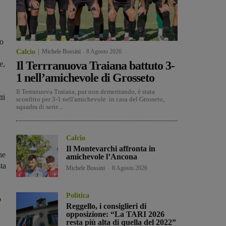
io
Calcio
Michele Bossini
-
8 Agosto 2026
Il Terrranuova Traiana battuto 3-
e,
1 nell’amichevole di Grosseto
Il Terranuova Traiana, pur non demeritando, è stata
ti
sconfitto per 3-1 nell'amichevole in casa del Grosseto,
squadra di serie...
Calcio
Il Montevarchi affronta in
he
amichevole l’Ancona
sta
Michele Bossini
-
8 Agosto 2026
Politica
o
Reggello, i consiglieri di
opposizione: “La TARI 2026
resta più alta di quella del 2022”