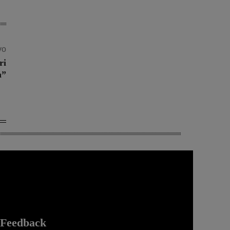
vo
ri
a”
Feedback