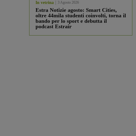
In vetrina
3 Agosto 2026
Estra Notizie agosto: Smart Cities,
oltre 44mila studenti coinvolti, torna il
bando per lo sport e debutta il
podcast Estrair