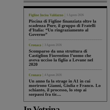
Figline Incisa Valdarno
1 Agosto 2026
Piscina di Figline finanziata oltre la
scadenza Pnrr, il gruppo di Fratelli
d’Italia: “Un ringraziamento al
Governo”
Cronaca
3 Agosto 2026
Scomparso da una struttura di
Castiglion Fiorentino l’uomo che
aveva ucciso la figlia a Levane nel
2020
Cronaca
4 Agosto 2026
Un anno fa la strage in A1 in cui
morirono Gianni, Giulia e Franco. Lo
schianto, il processo, lo stop ai
sorpassi fra tir....
In Vetrina