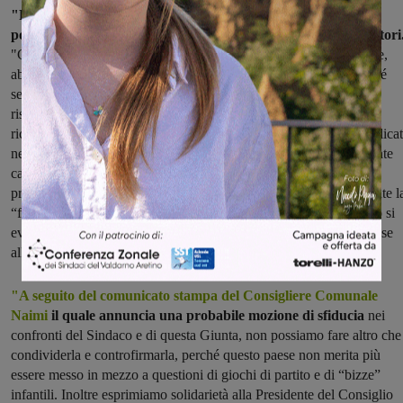
"Riteniamo opportune alcune considerazioni di carattere
politico", scrive invece Valentina Trambusti, Salvare il Serristori
"Con mail pervenuta ieri dalla Presidente del Consiglio Comunale,
abbiamo appreso che il Consiglio di oggi era stato revocato perché
secondo l’art. 45 c.1 del Regolamento Comunale, non erano stati
rispettati i tempi di pubblicazione della convocazione dello stesso,
ricevendo addirittura un ordine del giorno diverso da quello pubblica
nell’Albo Pretorio. Non essendo le uniche “sviste” che ultimamente
caratterizzano questa amministrazione, notiamo con estrema
preoccupazione che il Consiglio è diventato il luogo dove si discute l
“faida” tra le varie fazioni del Partito Democratico. In tutto questo si
evidenzia l’incapacità amministrativa di questa Giunta e di un paese
allo sbando e abbandonato nelle questioni più importanti".
"A seguito del comunicato stampa del Consigliere Comunale
Naimi
il quale annuncia una probabile mozione di sfiducia
nei
confronti del Sindaco e di questa Giunta, non possiamo fare altro che
condividerla e controfirmarla, perché questo paese non merita più
essere messo in mezzo a questioni di giochi di partito e di “bizze”
infantili. Inoltre esprimiamo solidarietà alla Presidente del Consiglio