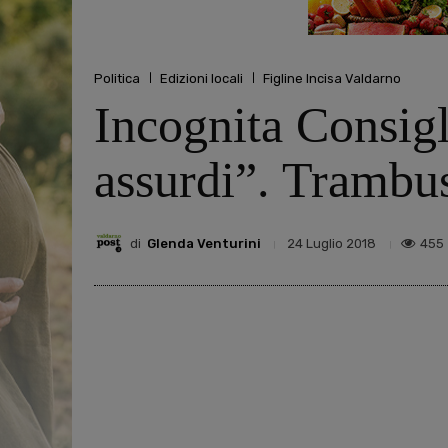
Politica
Edizioni locali
Figline Incisa Valdarno
Incognita Consig
assurdi”. Trambus
di
Glenda Venturini
455
24 Luglio 2018