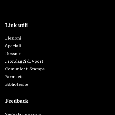
Html code here! Replace this with any non empty raw html
code and that's it.
Link utili
Elezioni
Speciali
Dossier
I sondaggi di Vpost
Comunicati Stampa
Farmacie
Biblioteche
Feedback
Segnala un errore