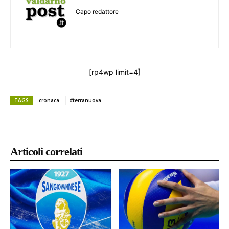
Capo redattore
[rp4wp limit=4]
TAGS
cronaca
#terranuova
Articoli correlati