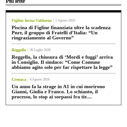
Più lette
Figline Incisa Valdarno
1 Agosto 2026
Piscina di Figline finanziata oltre la scadenza
Pnrr, il gruppo di Fratelli d’Italia: “Un
ringraziamento al Governo”
Reggello
30 Luglio 2026
Reggello, la chiusura di ‘Mordi e fuggi’ arriva
in Consiglio. Il sindaco: “Come Comune
abbiamo agito solo per far rispettare la legge”
Cronaca
4 Agosto 2026
Un anno fa la strage in A1 in cui morirono
Gianni, Giulia e Franco. Lo schianto, il
processo, lo stop ai sorpassi fra tir....