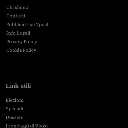
Chi siamo
Contatti
Pubblicità su Vpost
Info Legali
Privacy Policy
Cookie Policy
Html code here! Replace this with any non empty raw html
code and that's it.
Link utili
Elezioni
Speciali
Dossier
I sondaggi di Vpost