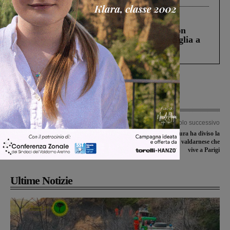
Cronaca
3 Agosto 2026
Scomparso da una struttura di Castiglion
Fiorentino l’uomo che aveva ucciso la figlia a
Levane nel 2020
Articolo precedente
Articolo successivo
Marcia per la pace, la Lista civica non
La notte in cui la paura ha diviso la
partecipa: “No alle generalizzazioni”
città: il racconto di un valdarnese che
vive a Parigi
Ultime Notizie