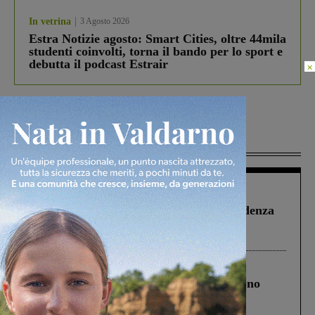
In vetrina
3 Agosto 2026
Estra Notizie agosto: Smart Cities, oltre 44mila
studenti coinvolti, torna il bando per lo sport e
debutta il podcast Estrair
×
Più lette
Figline Incisa Valdarno
1 Agosto 2026
Piscina di Figline finanziata oltre la scadenza
Pnrr, il gruppo di Fratelli d’Italia: “Un
ringraziamento al Governo”
Cronaca
4 Agosto 2026
Un anno fa la strage in A1 in cui morirono
Gianni, Giulia e Franco. Lo schianto, il
processo, lo stop ai sorpassi fra tir....