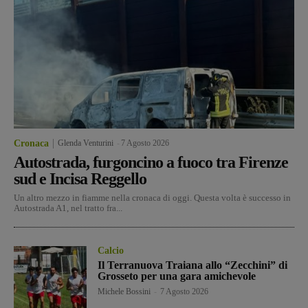
Cronaca
Glenda Venturini
-
7 Agosto 2026
Autostrada, furgoncino a fuoco tra Firenze
sud e Incisa Reggello
Un altro mezzo in fiamme nella cronaca di oggi. Questa volta è successo in
Autostrada A1, nel tratto fra...
Calcio
Il Terranuova Traiana allo “Zecchini” di
Grosseto per una gara amichevole
Michele Bossini
-
7 Agosto 2026