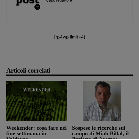
Capo redattore
[rp4wp limit=4]
Articoli correlati
Weekender: cosa fare nel
Sospese le ricerche sul
fine settimana in
campo di Miah Billal, il
Valdarno
Prefetto di Arezzo: