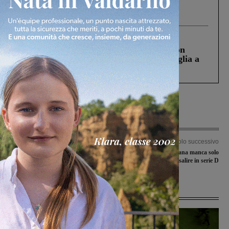
Gianni, Giulia e Franco. Lo schianto, il
processo, lo stop ai sorpassi fra tir....
Cronaca
3 Agosto 2026
Scomparso da una struttura di Castiglion
Fiorentino l’uomo che aveva ucciso la figlia a
Levane nel 2020
Articolo precedente
Articolo successivo
Albero cade sulla linea elettrica:
Al Terranuova Traiana manca solo
intervengono i vigili del fuoco
l’ultimo passo per salire in serie D
Ultime Notizie