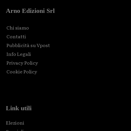
Arno Edizioni Srl
Chi siamo
Contatti
Pubblicità su Vpost
Info Legali
Privacy Policy
Cookie Policy
Html code here! Replace this with any non empty raw html
code and that's it.
Link utili
Elezioni