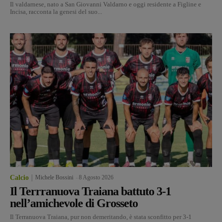
Il valdarnese, nato a San Giovanni Valdarno e oggi residente a Figline e
Incisa, racconta la genesi del suo...
Calcio
Michele Bossini
-
8 Agosto 2026
Il Terrranuova Traiana battuto 3-1
nell’amichevole di Grosseto
Il Terranuova Traiana, pur non demeritando, è stata sconfitto per 3-1