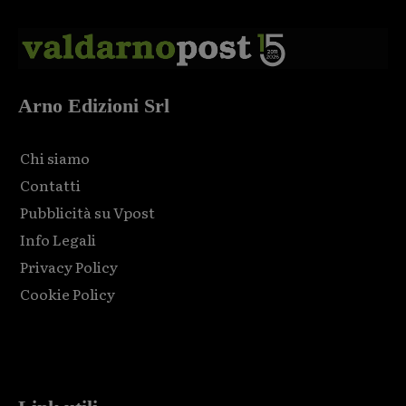
Arno Edizioni Srl
Chi siamo
Contatti
Pubblicità su Vpost
Info Legali
Privacy Policy
Cookie Policy
Html code here! Replace this with any non empty raw html
code and that's it.