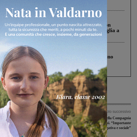
ringraziamento al Governo”
Cronaca
3 Agosto 2026
Scomparso da una struttura di Castiglion
Fiorentino l’uomo che aveva ucciso la figlia a
Levane nel 2020
Cronaca
4 Agosto 2026
Un anno fa la strage in A1 in cui morirono
Gianni, Giulia e Franco. Lo schianto, il
processo, lo stop ai sorpassi fra tir....
Articolo precedente
Articolo successivo
Inchiesta sulle false residenze, Tozzi:
Inaugurata la sede della Compagnia
“Chiederemo chiarimenti su questo
delle Contrade figlinesi. “Importante
business dell’immigrazione”
attività aggregativa e sociale”