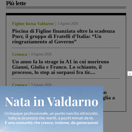
Più lette
Figline Incisa Valdarno
1 Agosto 2026
Piscina di Figline finanziata oltre la scadenza
Pnrr, il gruppo di Fratelli d’Italia: “Un
ringraziamento al Governo”
Cronaca
4 Agosto 2026
Un anno fa la strage in A1 in cui morirono
Gianni, Giulia e Franco. Lo schianto, il
processo, lo stop ai sorpassi fra tir....
×
Cronaca
3 Agosto 2026
Scomparso da una struttura di Castiglion
Fiorentino l’uomo che aveva ucciso la figlia a
Levane nel 2020