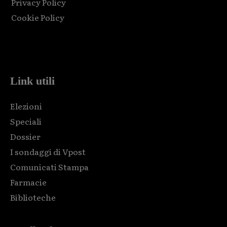
Privacy Policy
Cookie Policy
Html code here! Replace this with any non empty raw html
code and that's it.
Link utili
Elezioni
Speciali
Dossier
I sondaggi di Vpost
Comunicati Stampa
Farmacie
Biblioteche