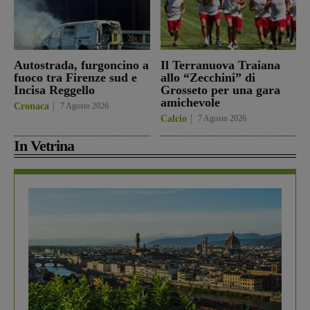
Autostrada, furgoncino a
Il Terranuova Traiana
fuoco tra Firenze sud e
allo “Zecchini” di
Incisa Reggello
Grosseto per una gara
amichevole
Cronaca
7 Agosto 2026
Calcio
7 Agosto 2026
In Vetrina