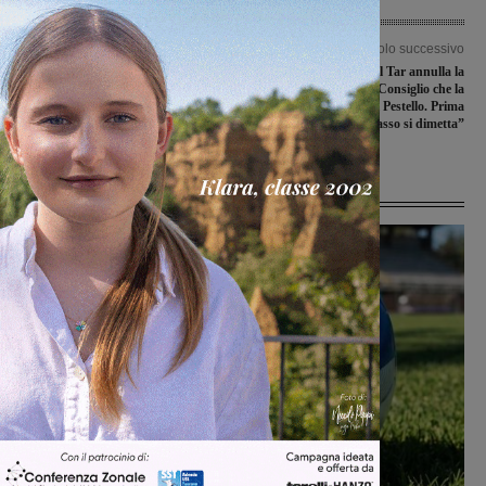
Articolo precedente
Articolo successivo
Vigor Rignano e Marzocco
Nuova farmacia, il Tar annulla la
Sangiovannese sconfitte all’esordio in
delibera del Consiglio che la
campionato
localizzava al Pestello. Prima
Montevarchi: “Grasso si dimetta”
Ultime Notizie