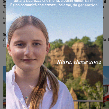
Scontro tra due auto questa mattina al bivio di Campogialli e il
Tasso, nei pressi di Terranuova.
Coinvolte una Fiat Punto e una
Nissan Juke: la ragazza alla guida della Nissan è stata portata
all'ospedale della Gruccia, mentre il conducente dell'altra vettura è
uscito illeso.
Sul posto i soccorsi del 118, i Vigili del Fuoco
di Montevarchi, i
Carabinieri e la Polizia Provinciale per gestire la pulizia della strada. 
corso gli accertamenti sulle cause dell'incidente.