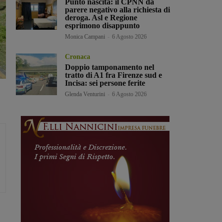
Punto nascita: il CPNN dà
parere negativo alla richiesta di
deroga. Asl e Regione
esprimono disappunto
Monica Campani
-
6 Agosto 2026
Cronaca
Doppio tamponamento nel
tratto di A1 fra Firenze sud e
Incisa: sei persone ferite
Glenda Venturini
-
6 Agosto 2026