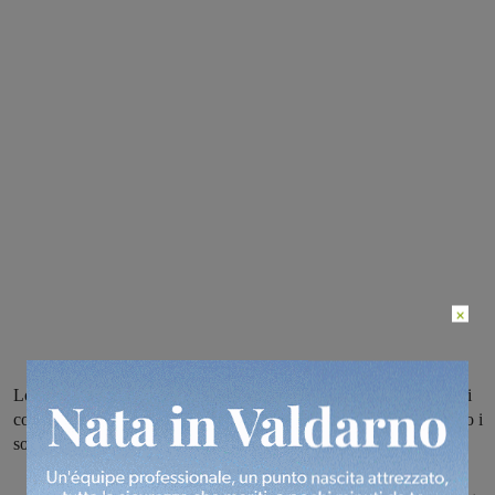
×
Lo scontro è avvenuto nella mattinata, coinvolte due auto: uno dei
conducenti è stato trasportato all’ospedale della Gruccia. Sul posto i
soccorsi, i Vigili del Fuoco di Montevarchi e Carabinieri