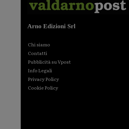
Arno Edizioni Srl
Chi siamo
Contatti
Pubblicità su Vpost
Info Legali
Privacy Policy
Cookie Policy
Html code here! Replace this with any non empty raw
html code and that's it.