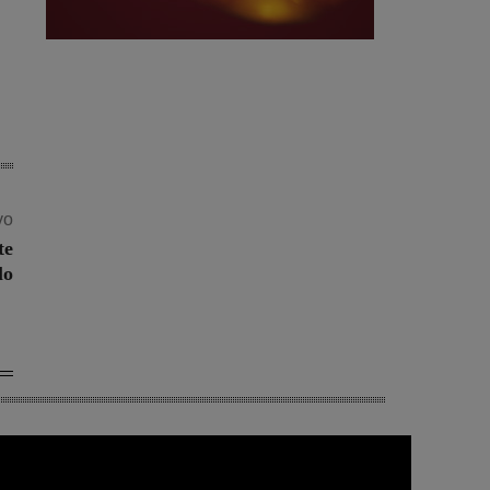
vo
te
lo