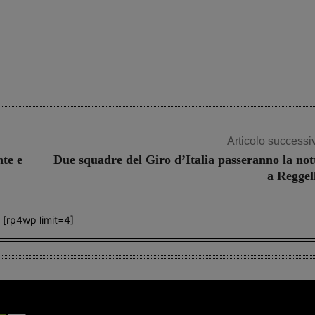
Share
Articolo successi
nte e
Due squadre del Giro d’Italia passeranno la not
a Reggel
[rp4wp limit=4]