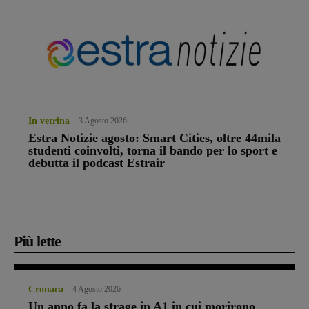
In vetrina
3 Agosto 2026
Estra Notizie agosto: Smart Cities, oltre 44mila
studenti coinvolti, torna il bando per lo sport e
debutta il podcast Estrair
Più lette
Cronaca
4 Agosto 2026
Un anno fa la strage in A1 in cui morirono