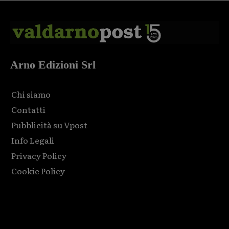
Arno Edizioni Srl
Chi siamo
Contatti
Pubblicità su Vpost
Info Legali
Privacy Policy
Cookie Policy
Html code here! Replace this with any non empty raw html
code and that's it.