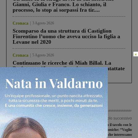
Gianni, Giulia e Franco. Lo schianto, il
processo, lo stop ai sorpassi fra tir....
Cronaca
3 Agosto 2026
Scomparso da una struttura di Castiglion
Fiorentino l’uomo che aveva ucciso la figlia a
Levane nel 2020
×
Cronaca
5 Agosto 2026
Continuano le ricerche di Miah Billal. La
Prefettura: “In caso di avvistamento contattate
il 112”
Articolo precedente
Articolo successivo
Incidente al bivio di Campogialli,
Chiassai convoca il tavolo con le
coinvolte due auto
categorie economiche: “Voglio
conoscere le questioni che interessano