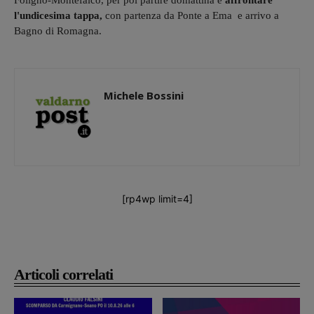
Foligno-Montefalco, per poi partire domattina e
affrontare
l'undicesima tappa,
con partenza da Ponte a Ema e arrivo a
Bagno di Romagna.
Michele Bossini
[rp4wp limit=4]
Articoli correlati