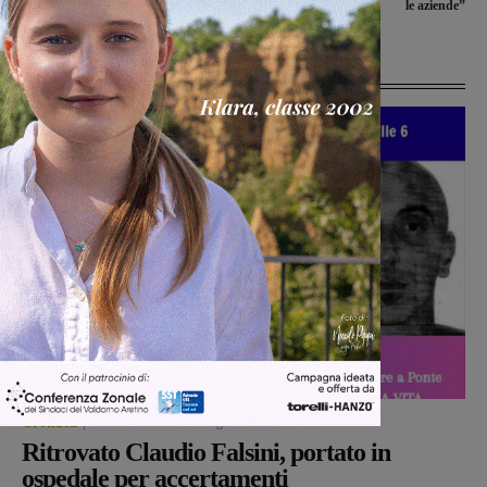
le aziende”
Ultime Notizie
Cronaca
Glenda Venturini
-
10 Agosto 2026
Ritrovato Claudio Falsini, portato in
ospedale per accertamenti