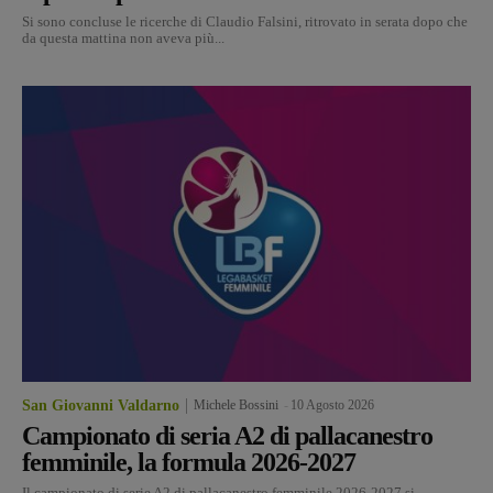
Si sono concluse le ricerche di Claudio Falsini, ritrovato in serata dopo che
da questa mattina non aveva più...
San Giovanni Valdarno
Michele Bossini
-
10 Agosto 2026
Campionato di seria A2 di pallacanestro
femminile, la formula 2026-2027
Il campionato di serie A2 di pallacanestro femminile 2026-2027 si