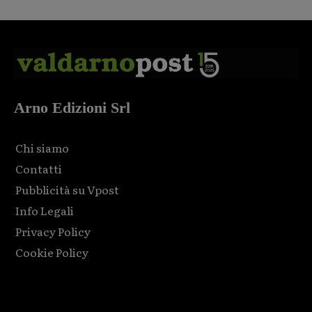
Arno Edizioni Srl
Chi siamo
Contatti
Pubblicità su Vpost
Info Legali
Privacy Policy
Cookie Policy
Html code here! Replace this with any non empty raw html
code and that's it.