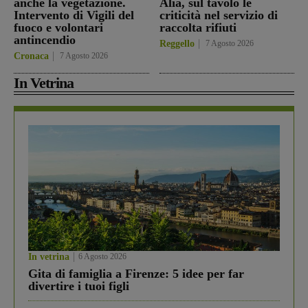
anche la vegetazione.
Alia, sul tavolo le
Intervento di Vigili del
criticità nel servizio di
fuoco e volontari
raccolta rifiuti
antincendio
Reggello
7 Agosto 2026
Cronaca
7 Agosto 2026
In Vetrina
In vetrina
6 Agosto 2026
Gita di famiglia a Firenze: 5 idee per far
divertire i tuoi figli