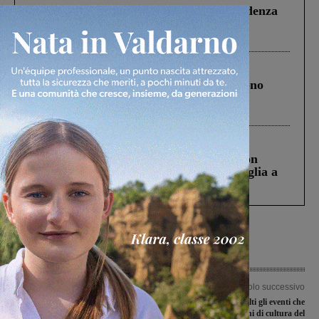
Piscina di Figline finanziata oltre la scadenza
Pnrr, il gruppo di Fratelli d’Italia: “Un
ringraziamento al Governo”
Cronaca
4 Agosto 2026
Un anno fa la strage in A1 in cui morirono
Gianni, Giulia e Franco. Lo schianto, il
processo, lo stop ai sorpassi fra tir....
Cronaca
3 Agosto 2026
Scomparso da una struttura di Castiglion
Fiorentino l’uomo che aveva ucciso la figlia a
Levane nel 2020
Articolo precedente
Articolo successivo
La MgItaly Pallavolo Valdarno perde
Weekender: molti gli eventi che
a Cortona e deve dire addio alla
animeranno i luoghi di cultura del