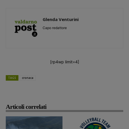
Glenda Venturini
Capo redattore
[rp4wp limit=4]
TAGS
cronaca
Articoli correlati