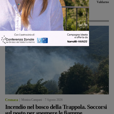
promozione in serie D
Valdarno
Ultime Notizie
Cronaca
Monica Campani
-
7 Agosto 2026
Incendio nel bosco della Trappola. Soccorsi
sul posto per spegnere le fiamme