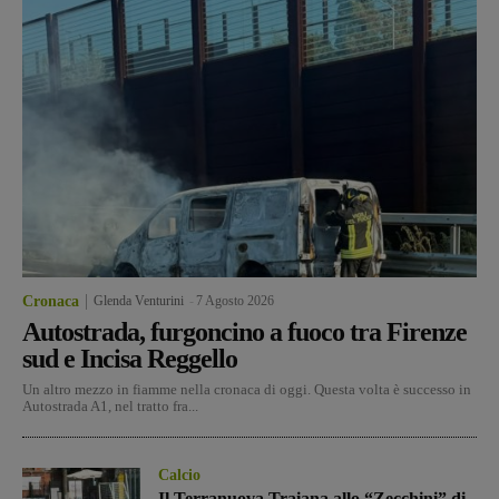
Cronaca
Glenda Venturini
-
7 Agosto 2026
Autostrada, furgoncino a fuoco tra Firenze
sud e Incisa Reggello
Un altro mezzo in fiamme nella cronaca di oggi. Questa volta è successo in
Autostrada A1, nel tratto fra...
Calcio
Il Terranuova Traiana allo “Zecchini” di