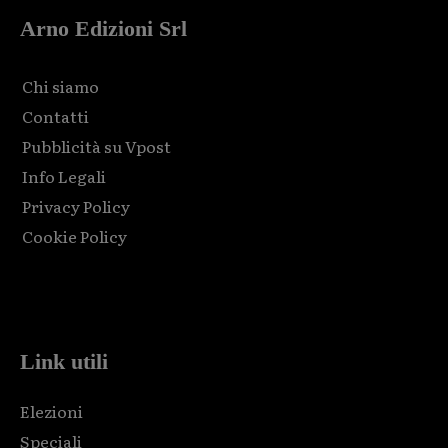
Arno Edizioni Srl
Chi siamo
Contatti
Pubblicità su Vpost
Info Legali
Privacy Policy
Cookie Policy
Html code here! Replace this with any non empty raw html
code and that's it.
Link utili
Elezioni
Speciali