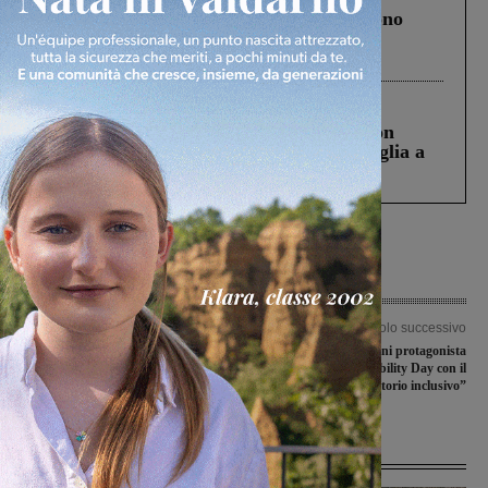
Un anno fa la strage in A1 in cui morirono
Gianni, Giulia e Franco. Lo schianto, il
processo, lo stop ai sorpassi fra tir....
Cronaca
3 Agosto 2026
Scomparso da una struttura di Castiglion
Fiorentino l’uomo che aveva ucciso la figlia a
Levane nel 2020
Articolo precedente
Articolo successivo
Tari, San Giovanni civica: “Il sindaco
Terranuova Bracciolini protagonista
ritiri gli aumenti o chiameremo i
al World Accessibility Day con il
cittadini alla mobilitazione popolare”
progetto “Un territorio inclusivo”
Ultime Notizie