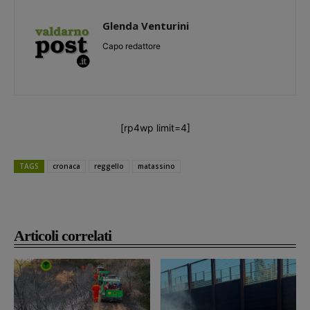
Glenda Venturini
Capo redattore
[rp4wp limit=4]
TAGS
cronaca
reggello
matassino
Articoli correlati