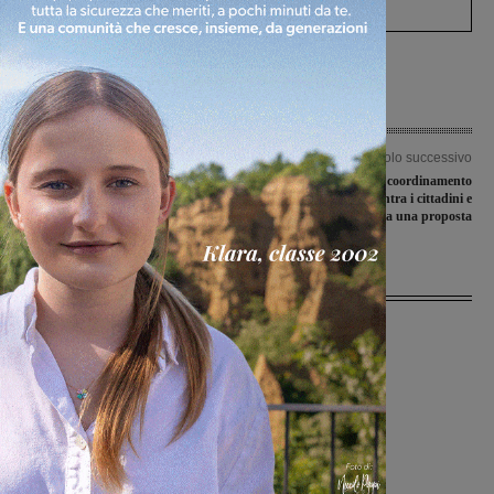
Articolo precedente
Articolo successivo
Graduatorie per i ripescaggi in serie
Piano del Traffico: il coordinamento
D, il Montevarchi è quattordicesimo
delle Liste civiche incontra i cittadini e
lancia una proposta
Ultime Notizie