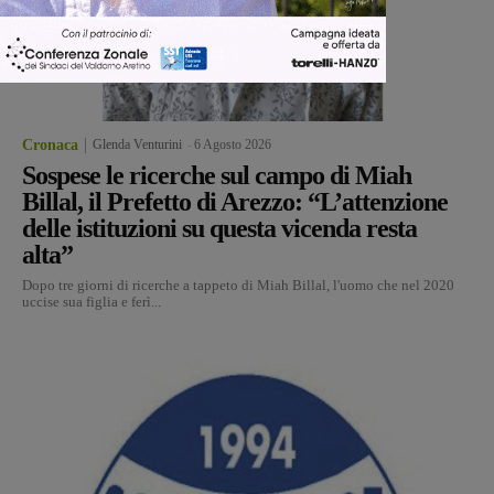
Cronaca
Glenda Venturini
-
6 Agosto 2026
Sospese le ricerche sul campo di Miah
Billal, il Prefetto di Arezzo: “L’attenzione
delle istituzioni su questa vicenda resta
alta”
Dopo tre giorni di ricerche a tappeto di Miah Billal, l'uomo che nel 2020
uccise sua figlia e ferì...