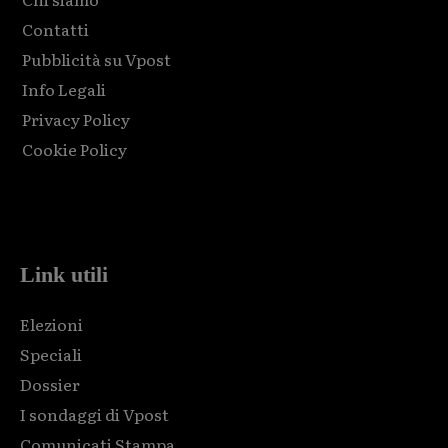
Contatti
Pubblicità su Vpost
Info Legali
Privacy Policy
Cookie Policy
Html code here! Replace this with any non empty raw html
code and that's it.
Link utili
Elezioni
Speciali
Dossier
I sondaggi di Vpost
Comunicati Stampa