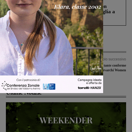
Scomparso da una struttura di Castiglion
Fiorentino l’uomo che aveva ucciso la figlia a
Levane nel 2020
Articolo precedente
Articolo successivo
Serie A2 femminile, squadre della
Un nuovo allenatore e tante conferme
Toscana, della Sardegna e del Lazio la
per l’Aquila Montevarchi Women
avversarie del San Giovanni calcio a 5
Ultime Notizie