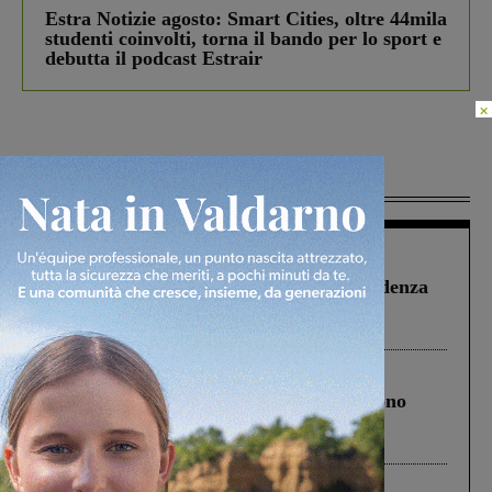
Estra Notizie agosto: Smart Cities, oltre 44mila
studenti coinvolti, torna il bando per lo sport e
debutta il podcast Estrair
×
Più lette
Figline Incisa Valdarno
1 Agosto 2026
Piscina di Figline finanziata oltre la scadenza
Pnrr, il gruppo di Fratelli d’Italia: “Un
ringraziamento al Governo”
Cronaca
4 Agosto 2026
Un anno fa la strage in A1 in cui morirono
Gianni, Giulia e Franco. Lo schianto, il
processo, lo stop ai sorpassi fra tir....
Cronaca
3 Agosto 2026