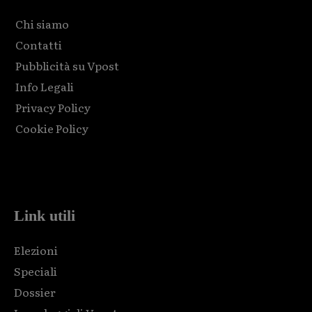
Chi siamo
Contatti
Pubblicità su Vpost
Info Legali
Privacy Policy
Cookie Policy
Html code here! Replace this with any non empty raw html
code and that's it.
Link utili
Elezioni
Speciali
Dossier