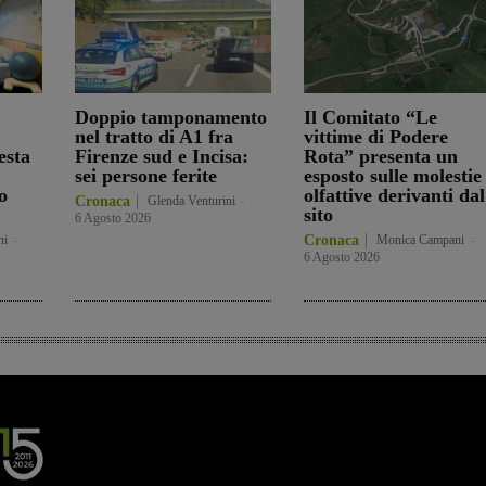
Doppio tamponamento
Il Comitato “Le
nel tratto di A1 fra
vittime di Podere
esta
Firenze sud e Incisa:
Rota” presenta un
sei persone ferite
esposto sulle molestie
o
olfattive derivanti dal
Cronaca
Glenda Venturini
-
sito
6 Agosto 2026
ni
-
Cronaca
Monica Campani
-
6 Agosto 2026