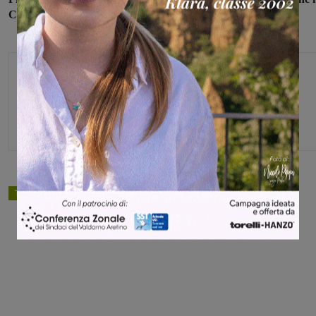
Carabinieri di Bucine.
Glenda Venturini
Capo redattore
TAGS
cronaca
bucine
Share