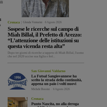
li
4
Cronaca
Glenda Venturini
-
6 Agosto 2026
o
Sospese le ricerche sul campo di
Miah Billal, il Prefetto di Arezzo:
“L’attenzione delle istituzioni su
questa vicenda resta alta”
Dopo tre giorni di ricerche a tappeto di Miah Billal, l'uomo
che nel 2020 uccise sua figlia e ferì...
San Giovanni Valdarno
La Futsal Sangiovannese ha
scelto la strada della continuità,
appena un paio i volti nuovi
Michele Bossini
-
6 Agosto 2026
Cronaca
Punto Nascita, no alla deroga