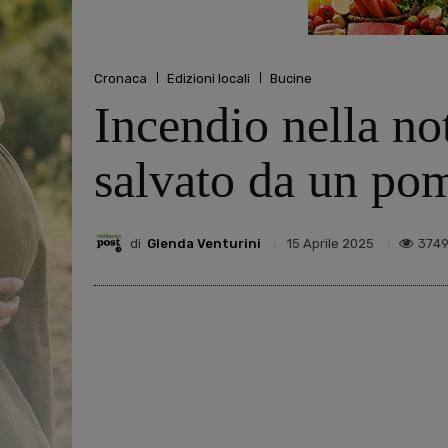
Cronaca
Edizioni locali
Bucine
Incendio nella no
salvato da un pom
di
Glenda Venturini
374
15 Aprile 2025