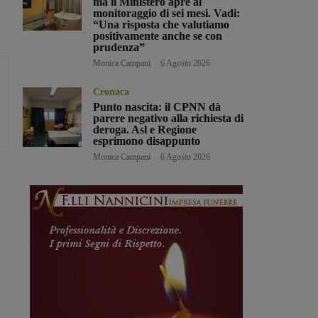
ma il Ministero apre al
monitoraggio di sei mesi. Vadi:
“Una risposta che valutiamo
positivamente anche se con
prudenza”
Monica Campani
-
6 Agosto 2026
Cronaca
Punto nascita: il CPNN dà
parere negativo alla richiesta di
deroga. Asl e Regione
esprimono disappunto
Monica Campani
-
6 Agosto 2026