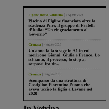
Figline Incisa Valdarno
1 Agosto 2026
Piscina di Figline finanziata oltre la
scadenza Pnrr, il gruppo di Fratelli
d’Italia: “Un ringraziamento al
Governo”
Cronaca
4 Agosto 2026
Un anno fa la strage in A1 in cui
morirono Gianni, Giulia e Franco. Lo
schianto, il processo, lo stop ai
sorpassi fra tir....
Cronaca
3 Agosto 2026
Scomparso da una struttura di
Castiglion Fiorentino l’uomo che
aveva ucciso la figlia a Levane nel
2020
In Vetrina