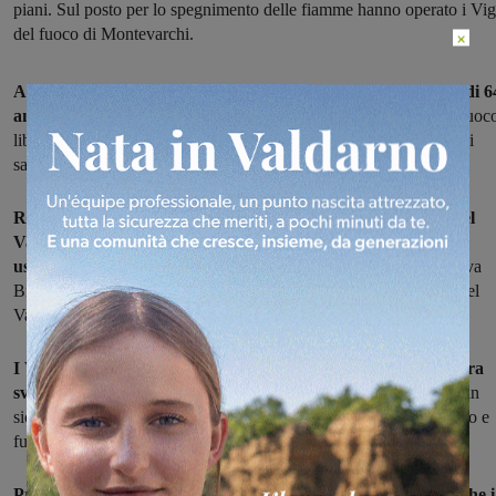
piani. Sul posto per lo spegnimento delle fiamme hanno operato i Vigi
del fuoco di Montevarchi.
×
All’arrivo dei pompieri, l’unico occupante la casa , un uomo di 6
anni
, era già stato portato fuori dall’abitazione da un Vigile del Fuoc
libero dal servizio e da altre persone presenti in zona e assistito dai
sanitari.
Rimasto gravemente ustionato, è stato portato all’ospedale del
Valdarno in codice rosso e poi trasferito al reparto grandi
ustionati a Pisa
con l’ambulanza della Misericordia di Terranuova
Bracciolini. I soccorsi hanno visto l’intervento dell’auto medica del
Valdarno e dell’ambulanza della Misericordia di Montevarchi.
I Vigili del Fuoco intervenuti hanno spento l’incendio che si era
sviluppato dal divano
dove la persona dormiva, e hanno messo in
sicurezza la zona. L’appartamento , per i danni provocati dal fuoco e
fumo, è stato dichiarato inagibile.
Presenti sul posto oltre Vigili del Fuoco e sanitari del 118, anche i