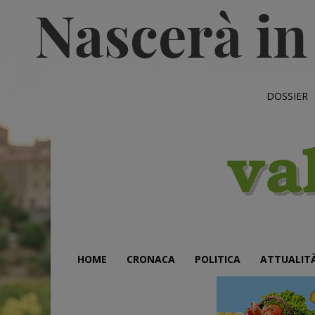
DOSSIER
HOME
CRONACA
POLITICA
ATTUALIT