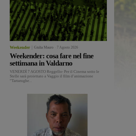
Weekender
Giulia Mauro
-
7 Agosto 2026
Weekender: cosa fare nel fine
settimana in Valdarno
VENERDÌ 7 AGOSTO Reggello- Per il Cinema sotto le
Stelle sarà proiettato a Vaggio il film d’animazione
“Tartarughe...