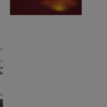
vo
ta
le