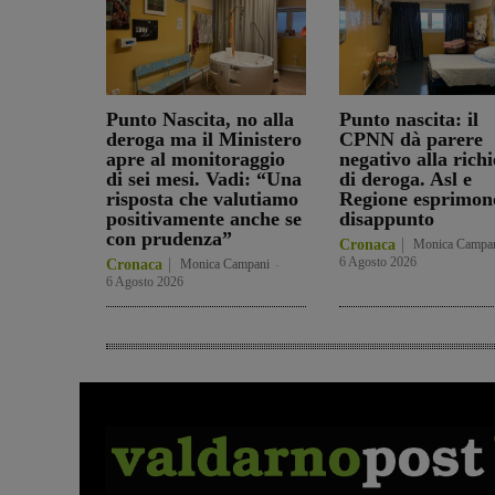
Punto Nascita, no alla
Punto nascita: il
deroga ma il Ministero
CPNN dà parere
apre al monitoraggio
negativo alla richi
di sei mesi. Vadi: “Una
di deroga. Asl e
risposta che valutiamo
Regione esprimon
positivamente anche se
disappunto
con prudenza”
Cronaca
Monica Campa
6 Agosto 2026
Cronaca
Monica Campani
-
6 Agosto 2026