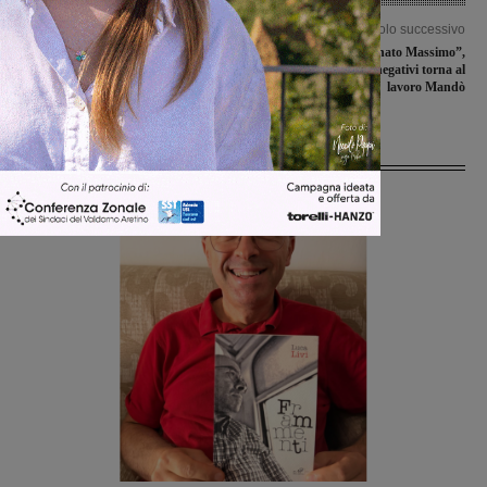
Articolo precedente
Articolo successivo
Serristori, Italia in Comune:
Covid-19, “Bentornato Massimo”,
“Ospedale punto di riferimento,
dopo due tamponi negativi torna al
programmiamo il dopo-emergenza”
lavoro Mandò
Ultime Notizie