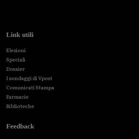
Html code here! Replace this with any non empty raw html
code and that's it.
Link utili
Elezioni
Speciali
Dossier
I sondaggi di Vpost
Comunicati Stampa
Farmacie
Biblioteche
Feedback