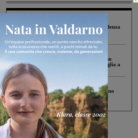
×
Figline Incisa Valdarno
1 Agosto 2026
Piscina di Figline finanziata oltre la scadenza
Pnrr, il gruppo di Fratelli d’Italia: “Un
ringraziamento al Governo”
Cronaca
3 Agosto 2026
Scomparso da una struttura di Castiglion
Fiorentino l’uomo che aveva ucciso la figlia a
Levane nel 2020
Cronaca
4 Agosto 2026
Un anno fa la strage in A1 in cui morirono
Gianni, Giulia e Franco. Lo schianto, il
processo, lo stop ai sorpassi fra tir....