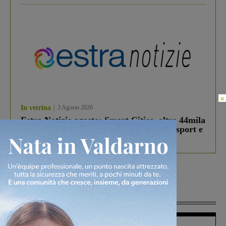
×
In vetrina
3 Agosto 2026
Estra Notizie agosto: Smart Cities, oltre 44mila
studenti coinvolti, torna il bando per lo sport e
debutta il podcast Estrair
Più lette