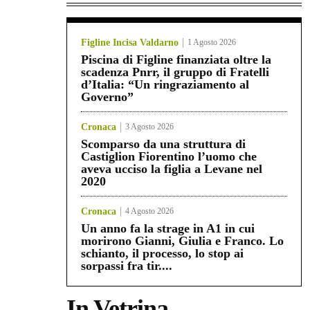
Figline Incisa Valdarno
1 Agosto 2026
Piscina di Figline finanziata oltre la
scadenza Pnrr, il gruppo di Fratelli
d’Italia: “Un ringraziamento al
Governo”
Cronaca
3 Agosto 2026
Scomparso da una struttura di
Castiglion Fiorentino l’uomo che
aveva ucciso la figlia a Levane nel
2020
Cronaca
4 Agosto 2026
Un anno fa la strage in A1 in cui
morirono Gianni, Giulia e Franco. Lo
schianto, il processo, lo stop ai
sorpassi fra tir....
In Vetrina