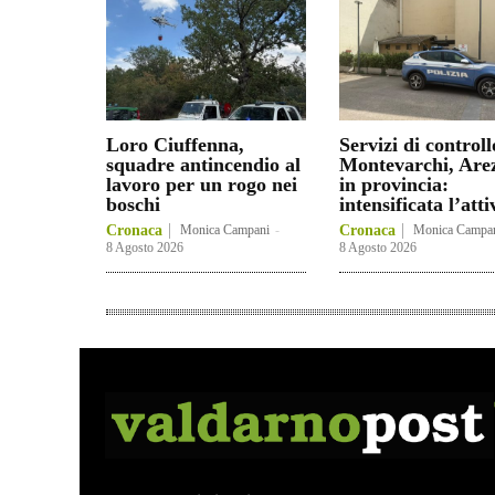
Loro Ciuffenna,
Servizi di controll
squadre antincendio al
Montevarchi, Are
lavoro per un rogo nei
in provincia:
boschi
intensificata l’atti
Cronaca
Monica Campani
-
Cronaca
Monica Campa
8 Agosto 2026
8 Agosto 2026