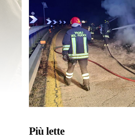
Più lette