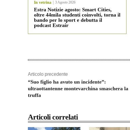
In vetrina
3 Agosto 2026
Estra Notizie agosto: Smart Cities,
oltre 44mila studenti coinvolti, torna il
bando per lo sport e debutta il
podcast Estrair
Articolo precedente
“Suo figlio ha avuto un incidente”:
ultraottantenne montevarchina smaschera la
truffa
Articoli correlati