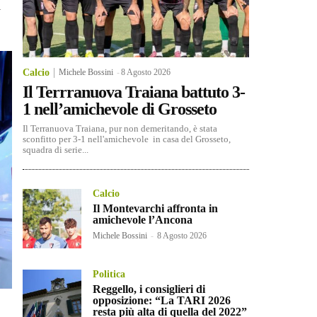
l
Calcio
Michele Bossini
-
8 Agosto 2026
Il Terrranuova Traiana battuto 3-
1 nell’amichevole di Grosseto
Il Terranuova Traiana, pur non demeritando, è stata
sconfitto per 3-1 nell'amichevole in casa del Grosseto,
squadra di serie...
Calcio
Il Montevarchi affronta in
amichevole l’Ancona
Michele Bossini
-
8 Agosto 2026
Politica
Reggello, i consiglieri di
opposizione: “La TARI 2026
resta più alta di quella del 2022”