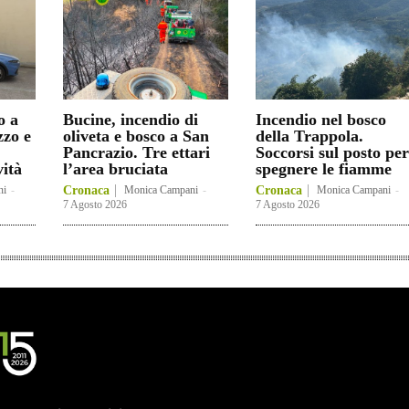
o a
Bucine, incendio di
Incendio nel bosco
zzo e
oliveta e bosco a San
della Trappola.
Pancrazio. Tre ettari
Soccorsi sul posto per
vità
l’area bruciata
spegnere le fiamme
ni
-
Cronaca
Monica Campani
-
Cronaca
Monica Campani
-
7 Agosto 2026
7 Agosto 2026