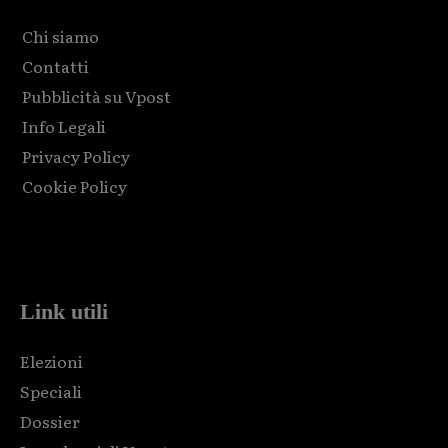
Chi siamo
Contatti
Pubblicità su Vpost
Info Legali
Privacy Policy
Cookie Policy
Html code here! Replace this with any non empty raw html
code and that's it.
Link utili
Elezioni
Speciali
Dossier