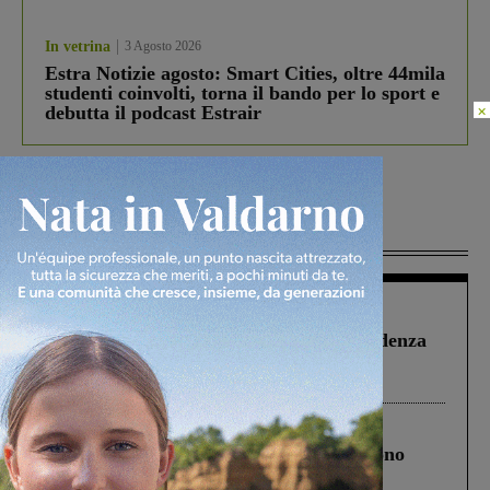
In vetrina
3 Agosto 2026
Estra Notizie agosto: Smart Cities, oltre 44mila
studenti coinvolti, torna il bando per lo sport e
×
debutta il podcast Estrair
Più lette
Figline Incisa Valdarno
1 Agosto 2026
Piscina di Figline finanziata oltre la scadenza
Pnrr, il gruppo di Fratelli d’Italia: “Un
ringraziamento al Governo”
Cronaca
4 Agosto 2026
Un anno fa la strage in A1 in cui morirono
Gianni, Giulia e Franco. Lo schianto, il