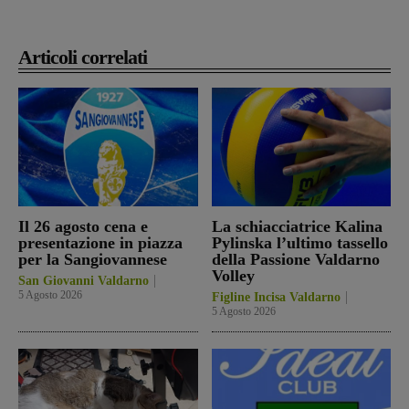
Articoli correlati
Il 26 agosto cena e
La schiacciatrice Kalina
presentazione in piazza
Pylinska l’ultimo tassello
per la Sangiovannese
della Passione Valdarno
Volley
San Giovanni Valdarno
5 Agosto 2026
Figline Incisa Valdarno
5 Agosto 2026