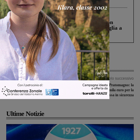
processo, lo stop ai sorpassi fra tir....
Cronaca
3 Agosto 2026
Scomparso da una struttura di Castiglion
Fiorentino l’uomo che aveva ucciso la figlia a
Levane nel 2020
Articolo precedente
Articolo successivo
Vicinanza del Calcit al suo
Viabilità di accesso al Pratomagno: la
vicepresidente per la scomparsa della
Regione stanzia 200mila euro per la
moglie
messa in sicurezza
Ultime Notizie