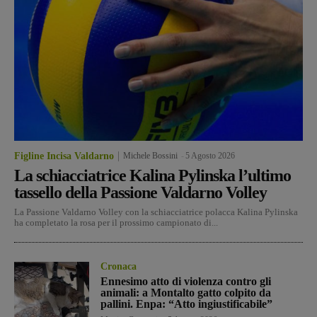
Figline Incisa Valdarno
Michele Bossini
-
5 Agosto 2026
La schiacciatrice Kalina Pylinska l’ultimo
tassello della Passione Valdarno Volley
La Passione Valdarno Volley con la schiacciatrice polacca Kalina Pylinska
ha completato la rosa per il prossimo campionato di...
Cronaca
Ennesimo atto di violenza contro gli
animali: a Montalto gatto colpito da
pallini. Enpa: “Atto ingiustificabile”