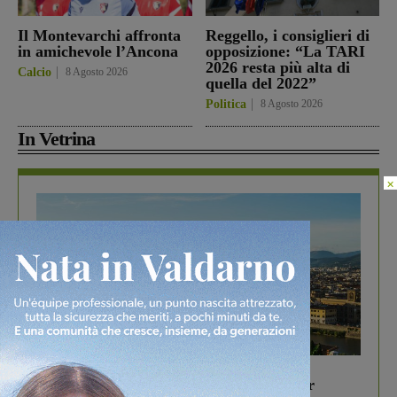
Il Montevarchi affronta
Reggello, i consiglieri di
in amichevole l’Ancona
opposizione: “La TARI
2026 resta più alta di
Calcio
8 Agosto 2026
quella del 2022”
Politica
8 Agosto 2026
In Vetrina
×
In vetrina
6 Agosto 2026
Gita di famiglia a Firenze: 5 idee per far