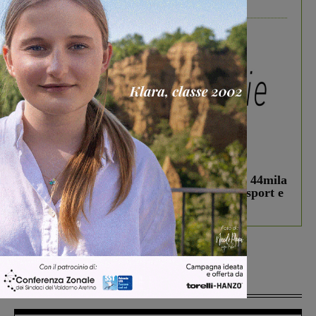
divertire i tuoi figli
In vetrina
3 Agosto 2026
Estra Notizie agosto: Smart Cities, oltre 44mila
studenti coinvolti, torna il bando per lo sport e
debutta il podcast Estrair
Più lette