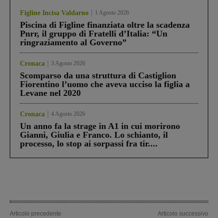
Figline Incisa Valdarno
1 Agosto 2026
Piscina di Figline finanziata oltre la scadenza
Pnrr, il gruppo di Fratelli d’Italia: “Un
ringraziamento al Governo”
Cronaca
3 Agosto 2026
Scomparso da una struttura di Castiglion
Fiorentino l’uomo che aveva ucciso la figlia a
Levane nel 2020
Cronaca
4 Agosto 2026
Un anno fa la strage in A1 in cui morirono
Gianni, Giulia e Franco. Lo schianto, il
processo, lo stop ai sorpassi fra tir....
Articolo precedente
Articolo successivo