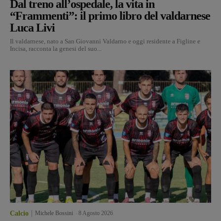
Dal treno all’ospedale, la vita in
“Frammenti”: il primo libro del valdarnese
Luca Livi
Il valdarnese, nato a San Giovanni Valdarno e oggi residente a Figline e
Incisa, racconta la genesi del suo...
Calcio
Michele Bossini
-
8 Agosto 2026