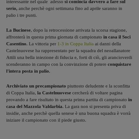
interessante nel quale adesso
si comincia davvero a fare sul
serio,
anche perchè ogni settimana fino ad aprile saranno in
palio i tre punti.
La Bucinese
, dopo la retrocessione arrivata la scorsa stagione,
affronterà in questa prima giornata di campionato
in casa il Soci
Casentino.
La vittoria per
1-3 in Coppa Italia
ai danni della
Castelnuovese ha rappresentato per la squadra del neoallanatore
Attili una bella iniezione di fiducia e, forti di ciò, gli arancioverdi
scenderanno in campo con la convinzione di potere
conquistare
l'intera posta in palio.
Archiviato un precampionato
piuttosto deludente e la sconfitta
di Coppa Italia,
la Castelnuovese
cercherà di voltare pagina
provando a fare risultato in questa prima partita di campionato
in
casa del Mazzola Valdarbia.
La gara non si presenta priva di
insidie, anche perchè quella senese è una buona squadra è vorrà
iniziare il campionato con il piede giusto.