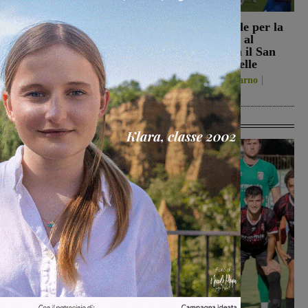
Reggello, i consiglieri di
Prima stagionale per la
opposizione: “La TARI
Sangiovannese, al
2026 resta più alta di
“Fedini” arriva il San
quella del 2022”
Donato Tavarnelle
Politica
8 Agosto 2026
San Giovanni Valdarno
8 Agosto 2026
Ultime Calcio