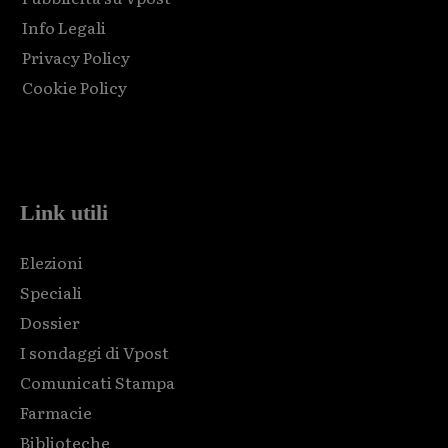
Info Legali
Privacy Policy
Cookie Policy
Html code here! Replace this with any non empty raw html
code and that's it.
Link utili
Elezioni
Speciali
Dossier
I sondaggi di Vpost
Comunicati Stampa
Farmacie
Biblioteche