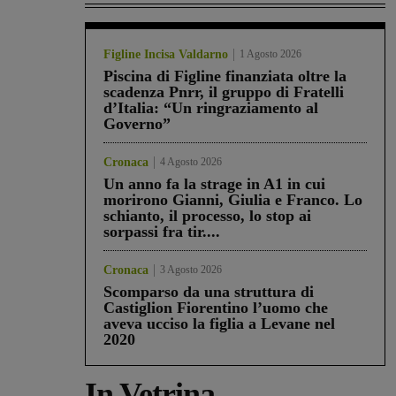
Figline Incisa Valdarno
1 Agosto 2026
Piscina di Figline finanziata oltre la
scadenza Pnrr, il gruppo di Fratelli
d’Italia: “Un ringraziamento al
Governo”
Cronaca
4 Agosto 2026
Un anno fa la strage in A1 in cui
morirono Gianni, Giulia e Franco. Lo
schianto, il processo, lo stop ai
sorpassi fra tir....
Cronaca
3 Agosto 2026
Scomparso da una struttura di
Castiglion Fiorentino l’uomo che
aveva ucciso la figlia a Levane nel
2020
In Vetrina