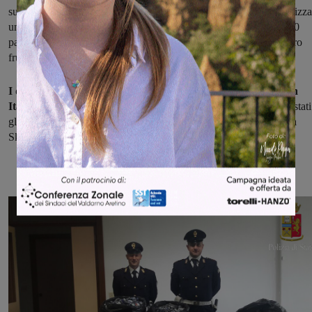
sulla carrozzeria alcune saldature artigianali, fatte apposta per realizz
un doppiofondo in cui nascondere le sigarette. Dentro, più di 2200
pacchetti di Bond e Rothmans che, immessi sul mercato, avrebbero
fruttato quasi 10mila euro.
I due contrabbandieri, trentenni stranieri che erano entrati in
Italia dal valico di Villesse
, vicino Gorizia, sono stati quindi arrestati
gli agenti hanno posto sotto sequestro, oltre alle sigarette, anche la
Skoda.