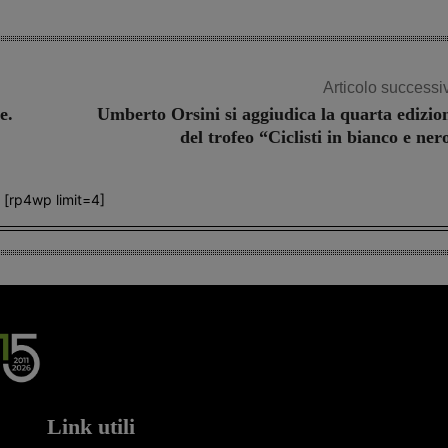
Articolo successi
e.
Umberto Orsini si aggiudica la quarta edizio
del trofeo “Ciclisti in bianco e ner
[rp4wp limit=4]
Link utili