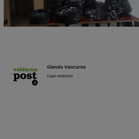
Glenda Venturini
Capo redattore
Share