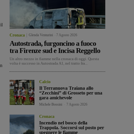
il
Cronaca
Glenda Venturini
-
7 Agosto 2026
Autostrada, furgoncino a fuoco
tra Firenze sud e Incisa Reggello
Un altro mezzo in fiamme nella cronaca di oggi. Questa
volta è successo in Autostrada A1, nel tratto fra...
on
Calcio
Il Terranuova Traiana allo
“Zecchini” di Grosseto per una
gara amichevole
Michele Bossini
-
7 Agosto 2026
Cronaca
Incendio nel bosco della
Trappola. Soccorsi sul posto per
spegnere le fiamme