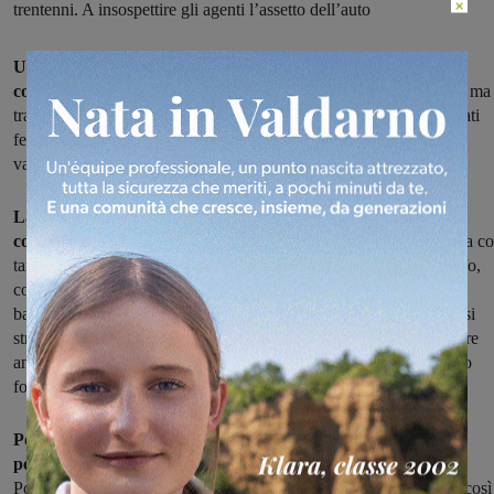
×
trentenni. A insospettire gli agenti l’assetto dell’auto
Un carico di oltre 2200 pacchetti di sigarette, tutte di
contrabbando, provenienti dall'estero e dirette in Campania:
ma 
trasporto lungo l'A1 è finito male, e i due contrabbandieri sono stati
fermati e poi arrestati dalla Polizia Stradale di Arezzo nel tratto
valdarnese dell'autostrada, all'altezza di Figline.
La pattuglia, che si trovava impegnata in uno dei servizi di
controllo 'a reticolo' della Polstrada
, ha visto passare una Skoda c
targa polacca, che aveva un assetto simile a quello di un motoscafo,
con la parte anteriore più alta rispetto a quella posteriore. Niente
bagagli nell'abitacolo, ma nonostante questo il vano di carico quasi
strisciava a terra, mentre le ruote davanti facevano fatica a rimanere
ancorate al suolo. Sembrava chiaro, dunque, che l'assetto anomalo
fosse dovuto ad un peso sbilanciato.
Portata alla caserma di Battifolle, sulla Skoda è scattata la
perquisizione,
e i sospetti degli agenti si sono rivelati fondati. La
Polstrada ha smontato prima i sedili, poi la tappezzeria, svelando così