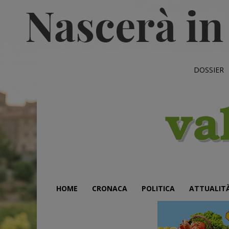
DOSSIER
HOME
CRONACA
POLITICA
ATTUALIT