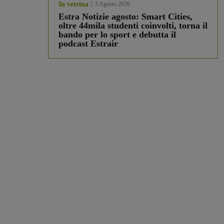
In vetrina
3 Agosto 2026
Estra Notizie agosto: Smart Cities,
oltre 44mila studenti coinvolti, torna il
bando per lo sport e debutta il
podcast Estrair