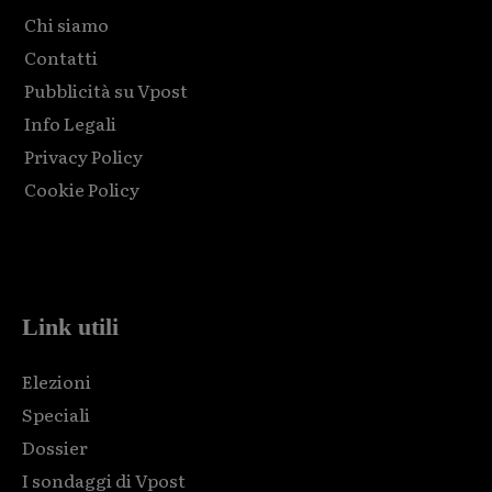
Chi siamo
Contatti
Pubblicità su Vpost
Info Legali
Privacy Policy
Cookie Policy
Html code here! Replace this with any non empty raw html
code and that's it.
Link utili
Elezioni
Speciali
Dossier
I sondaggi di Vpost