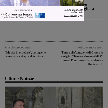
Scomparso da una struttura di Castiglion
Fiorentino l’uomo che aveva ucciso la figlia a
Levane nel 2020
Articolo precedente
Articolo successivo
“Musica in ospedale”, la stagione
‘Pane e olio’, mozione di Grasso in
concertistica si apre al Serristori
consiglio: “Trovare altre modalità”.
Lunedì l’onorevole De Girolamo a
Montevarchi
Ultime Notizie