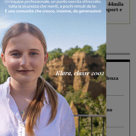
Estra Notizie agosto: Smart Cities, oltre 44mila
studenti coinvolti, torna il bando per lo sport e
debutta il podcast Estrair
Più lette
Figline Incisa Valdarno
1 Agosto 2026
Piscina di Figline finanziata oltre la scadenza
Pnrr, il gruppo di Fratelli d’Italia: “Un
ringraziamento al Governo”
Cronaca
4 Agosto 2026
Un anno fa la strage in A1 in cui morirono
Gianni, Giulia e Franco. Lo schianto, il
processo, lo stop ai sorpassi fra tir....
Cronaca
3 Agosto 2026