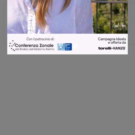
Glenda Venturini
Capo redattore
Share