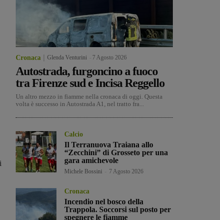
Cronaca
Glenda Venturini
-
7 Agosto 2026
Autostrada, furgoncino a fuoco
tra Firenze sud e Incisa Reggello
Un altro mezzo in fiamme nella cronaca di oggi. Questa
volta è successo in Autostrada A1, nel tratto fra...
Calcio
Il Terranuova Traiana allo
“Zecchini” di Grosseto per una
gara amichevole
i
Michele Bossini
-
7 Agosto 2026
Cronaca
Incendio nel bosco della
Trappola. Soccorsi sul posto per
spegnere le fiamme