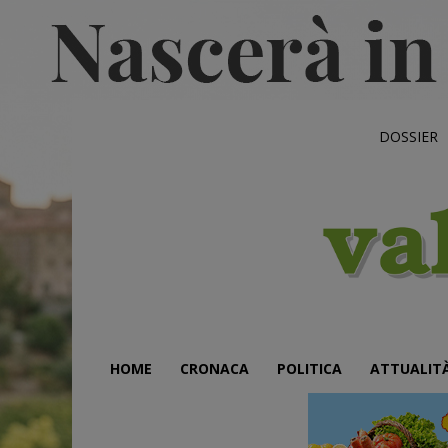
DOSSIER
HOME
CRONACA
POLITICA
ATTUALIT