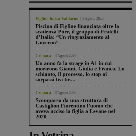
Figline Incisa Valdarno
1 Agosto 2026
Piscina di Figline finanziata oltre la
scadenza Pnrr, il gruppo di Fratelli
d’Italia: “Un ringraziamento al
Governo”
Cronaca
4 Agosto 2026
Un anno fa la strage in A1 in cui
morirono Gianni, Giulia e Franco. Lo
schianto, il processo, lo stop ai
sorpassi fra tir....
Cronaca
3 Agosto 2026
Scomparso da una struttura di
Castiglion Fiorentino l’uomo che
aveva ucciso la figlia a Levane nel
2020
In Vetrina