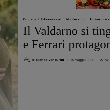
Cronaca
Edizioni locali
Montevarchi
Figline Incis
Il Valdarno si tin
e Ferrari protagon
di
Glenda Venturini
731
18 Maggio 2014