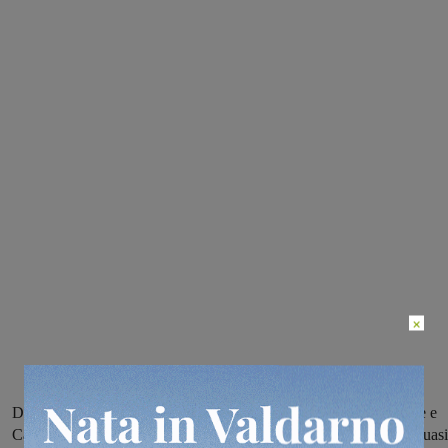
×
Domenica in rosso, nel segno dei motori: tra Montevarchi, Figline e
Castelfranco si tiene il Red Passion day. Una trentina di Ferrari, quasi