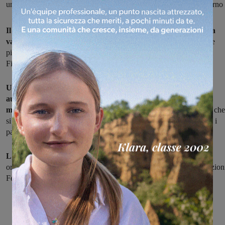
un centinaio di Ducati: e il lungo corteo colora le strade del Valdarno
Il rosso Ferrari e il rombo Ducati protagoniste della domenica
valdarnese:
è il Red Passion day, che ha attraversato le strade e le
piazze partendo da Montevarchi, arrivando fino a Lucolena, e poi
Figline, Castelfranco per poi rientrare a Montevarchi.
Un raduno che ha portato in Valdarno oltre una trentina di
automobilisti con le loro Ferrari, e quasi un centinaio di
motociclisti su Ducati,
provenienti da tutta la Toscana. L'evento, che
si è aperto in mattinata in piazza Varchi a Montevarchi, ha portato i
partecipanti anche in piazza Vittorio Emanuele a Castelfranco.
L'iniziativa, patrocinata dal comune di Montevarchi
, è stata
organizzats in collaborazione con alcuni cittadini e le due associazion
Ferraristi Toscani e Desmo Florence.