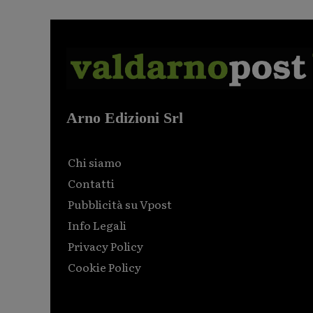
Arno Edizioni Srl
Chi siamo
Contatti
Pubblicità su Vpost
Info Legali
Privacy Policy
Cookie Policy
Html code here! Replace this with any non empty raw
html code and that's it.