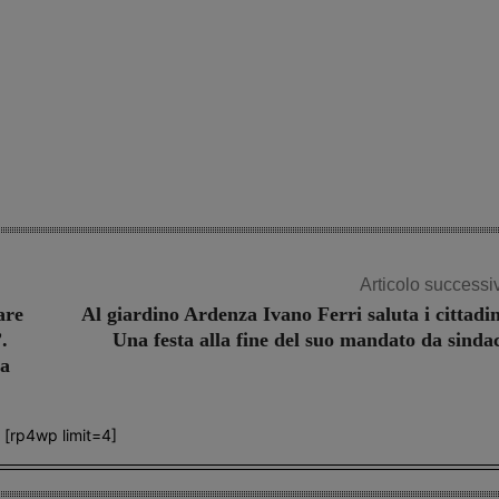
Articolo successi
are
Al giardino Ardenza Ivano Ferri saluta i cittadin
.
Una festa alla fine del suo mandato da sinda
ta
[rp4wp limit=4]