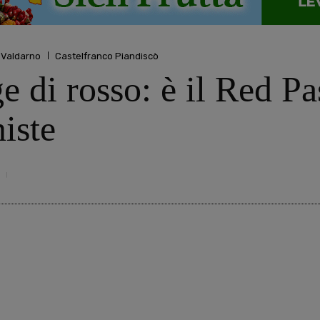
a Valdarno
Castelfranco Piandiscò
ge di rosso: è il Red P
iste