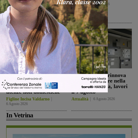
venne a Gropina per
Calcio
6 Agosto 2026
celebrare la Liberazione
Cronaca
6 Agosto 2026
Figline e Incisa:
Reggello: Enel rinnova
approvate le riduzioni
un trasformatore nella
Tari per cittadini e
cabina di Cascia, lavori
utenze non domestiche
il 7 agosto
Figline Incisa Valdarno
Attualità
6 Agosto 2026
6 Agosto 2026
In Vetrina