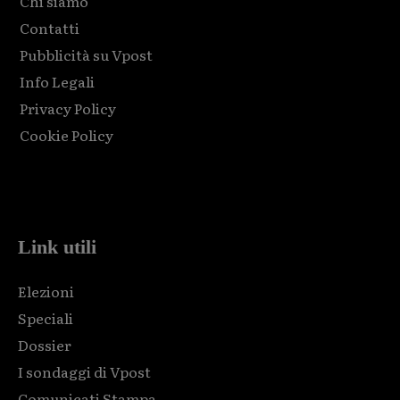
Chi siamo
Contatti
Pubblicità su Vpost
Info Legali
Privacy Policy
Cookie Policy
Html code here! Replace this with any non empty raw html
code and that's it.
Link utili
Elezioni
Speciali
Dossier
I sondaggi di Vpost
Comunicati Stampa