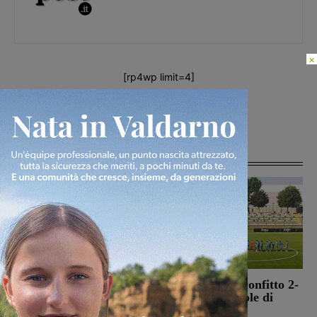
×
[rp4wp limit=4]
Articoli correlati
Morto Francesco
Montevarchi sconfitto 2-
Guccini, aveva 86 anni.
0 nell’amichevole di
Il 25 aprile del 2024
Piancastagnaio