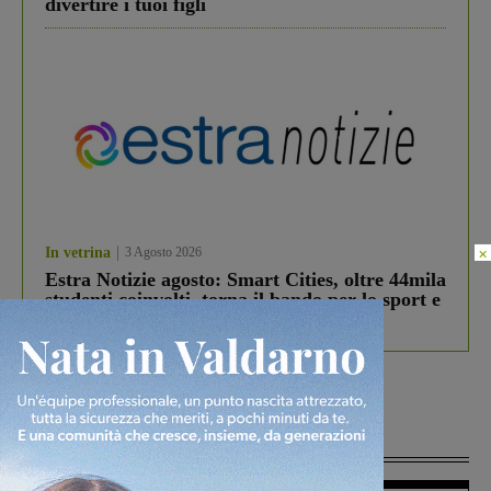
divertire i tuoi figli
×
In vetrina
3 Agosto 2026
Estra Notizie agosto: Smart Cities, oltre 44mila
studenti coinvolti, torna il bando per lo sport e
debutta il podcast Estrair
Più lette