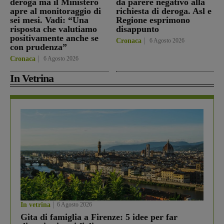
deroga ma il Ministero
dà parere negativo alla
apre al monitoraggio di
richiesta di deroga. Asl e
sei mesi. Vadi: “Una
Regione esprimono
risposta che valutiamo
disappunto
positivamente anche se
Cronaca
6 Agosto 2026
con prudenza”
Cronaca
6 Agosto 2026
In Vetrina
In vetrina
6 Agosto 2026
Gita di famiglia a Firenze: 5 idee per far