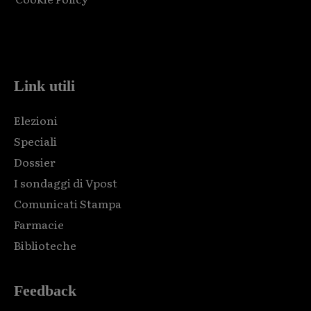
Html code here! Replace this with any non empty raw html
code and that's it.
Link utili
Elezioni
Speciali
Dossier
I sondaggi di Vpost
Comunicati Stampa
Farmacie
Biblioteche
Feedback