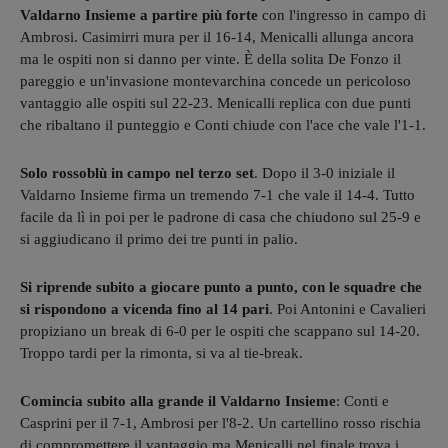
Valdarno Insieme a partire più forte
con l'ingresso in campo di
Ambrosi. Casimirri mura per il 16-14, Menicalli allunga ancora
ma le ospiti non si danno per vinte. È della solita De Fonzo il
pareggio e un'invasione montevarchina concede un pericoloso
vantaggio alle ospiti sul 22-23. Menicalli replica con due punti
che ribaltano il punteggio e Conti chiude con l'ace che vale l'1-1.
Solo rossoblù in campo nel terzo set
. Dopo il 3-0 iniziale il
Valdarno Insieme firma un tremendo 7-1 che vale il 14-4. Tutto
facile da lì in poi per le padrone di casa che chiudono sul 25-9 e
si aggiudicano il primo dei tre punti in palio.
Si riprende subito a giocare punto a punto, con le squadre che
si rispondono a vicenda fino al 14 pari
. Poi Antonini e Cavalieri
propiziano un break di 6-0 per le ospiti che scappano sul 14-20.
Troppo tardi per la rimonta, si va al tie-break.
Comincia subito alla grande il Valdarno Insieme
: Conti e
Casprini per il 7-1, Ambrosi per l'8-2. Un cartellino rosso rischia
di compromettere il vantaggio ma Menicalli nel finale trova i