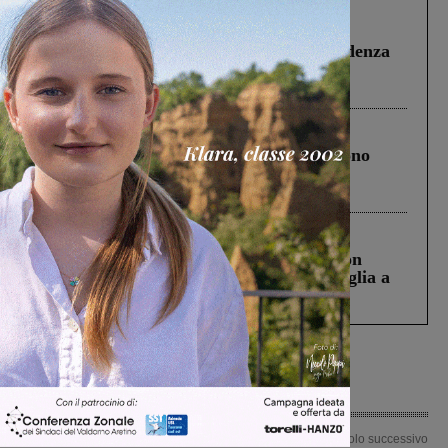
Figline Incisa Valdarno
1 Agosto 2026
Piscina di Figline finanziata oltre la scadenza
Pnrr, il gruppo di Fratelli d’Italia: “Un
ringraziamento al Governo”
Cronaca
4 Agosto 2026
Un anno fa la strage in A1 in cui morirono
Gianni, Giulia e Franco. Lo schianto, il
processo, lo stop ai sorpassi fra tir....
Cronaca
3 Agosto 2026
Scomparso da una struttura di Castiglion
Fiorentino l’uomo che aveva ucciso la figlia a
Levane nel 2020
Articolo precedente
Articolo successivo