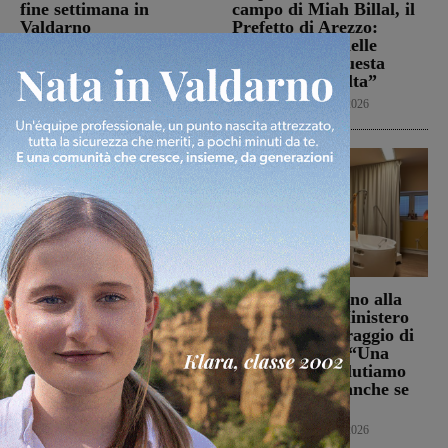
fine settimana in
campo di Miah Billal, il
Valdarno
Prefetto di Arezzo:
“L’attenzione delle
Weekender
7 Agosto 2026
istituzioni su questa
vicenda resta alta”
Cronaca
6 Agosto 2026
La Futsal Sangiovannese
Punto Nascita, no alla
ha scelto la strada della
deroga ma il Ministero
continuità, appena un
apre al monitoraggio di
paio i volti nuovi
sei mesi. Vadi: “Una
risposta che valutiamo
San Giovanni Valdarno
positivamente anche se
6 Agosto 2026
con prudenza”
Cronaca
6 Agosto 2026