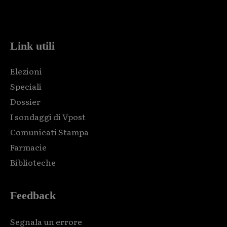
Html code here! Replace this with any non empty raw html
code and that's it.
Link utili
Elezioni
Speciali
Dossier
I sondaggi di Vpost
Comunicati Stampa
Farmacie
Biblioteche
Feedback
Segnala un errore