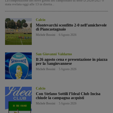
La composizione dei nove gironi del campionato di serie D 2026-2027 è
stata svelata oggi alle 13 in diretta...
Calcio
Montevarchi sconfitto 2-0 nell’amichevole
di Piancastagnaio
Michele Bossini
-
6 Agosto 2026
San Giovanni Valdarno
Il 26 agosto cena e presentazione in piazza
per la Sangiovannese
Michele Bossini
-
5 Agosto 2026
Calcio
Con Stefano Sottili l’Ideal Club Incisa
chiude la campagna acquisti
Michele Bossini
-
5 Agosto 2026