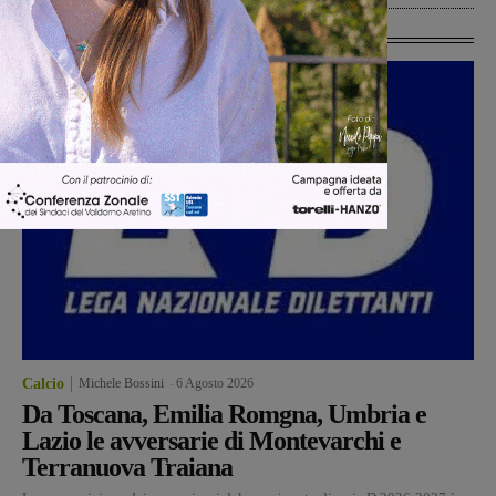
Ultime Calcio
Calcio
Michele Bossini
-
6 Agosto 2026
Da Toscana, Emilia Romgna, Umbria e
Lazio le avversarie di Montevarchi e
Terranuova Traiana