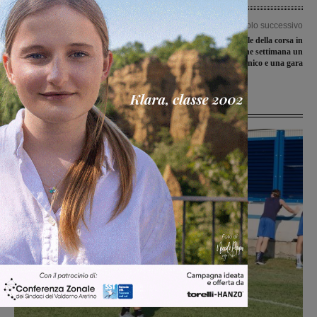
Articolo precedente
Articolo successivo
La Provincia programma lavori di
Montevarchi capitale della corsa in
manutenzione al Foro di Faella.
montagna: nel fine settimana un
Nuova illuminazione e ripulitura
seminario tecnico e una gara
Ultime Notizie