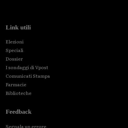
Html code here! Replace this with any non empty raw html
code and that's it.
Link utili
Elezioni
Speciali
Dossier
I sondaggi di Vpost
Comunicati Stampa
Farmacie
Biblioteche
Feedback
Segnala un errore