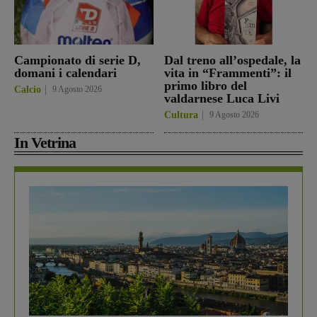
Campionato di serie D,
Dal treno all’ospedale, la
domani i calendari
vita in “Frammenti”: il
primo libro del
Calcio
9 Agosto 2026
valdarnese Luca Livi
Cultura
9 Agosto 2026
In Vetrina