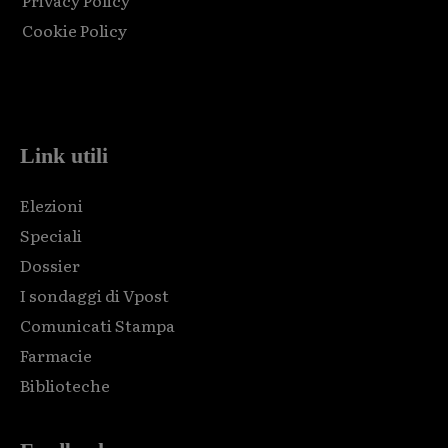
Privacy Policy
Cookie Policy
Html code here! Replace this with any non empty raw html
code and that's it.
Link utili
Elezioni
Speciali
Dossier
I sondaggi di Vpost
Comunicati Stampa
Farmacie
Biblioteche