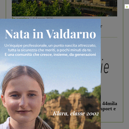
×
In vetrina
6 Agosto 2026
Gita di famiglia a Firenze: 5 idee per far
divertire i tuoi figli
In vetrina
3 Agosto 2026
Estra Notizie agosto: Smart Cities, oltre 44mila
studenti coinvolti, torna il bando per lo sport e
debutta il podcast Estrair