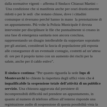
dalla normative vigenti – afferma il Sindaco Chiassai Martini –
Una condizione che si manifesta anche per orari drasticamente
ridotti o per le sedi che restano chiuse, dove i cittadini
comunque si riversano perché hanno in mano la prenotazione di
un appuntamento. Più volte la Polizia Municipale è dovuta
intervenire per disciplinare le file che puntualmente si creano in
una fase di emergenza sanitaria non ancora conclusa,
rappresentando un disagio intollerabile da sopportare sopratutto
per gli anziani, considerati la fascia di popolazione più esposta
alle conseguenze di un eventuale contagio, costretti ad un’attesa
di ore per il proprio turno con un aumento dei rischi per la
salute, anche per il caldo estivo".
Il sindaco continua:
"Per quanto riguarda la sede
Inps di
Montevarchi
ho chiesto la riapertura degli uffici visto che
è
inqualificabile la sospensione totale dell’attività di un pubblico
servizio.
Una chiusura aggravata dal persistere di
incomprensibili difficoltà nel prendere un appuntamento, in
quanto al numero di telefono affisso all’esterno risponde una
registrazione audio di sospensione di questa possibilità vista la