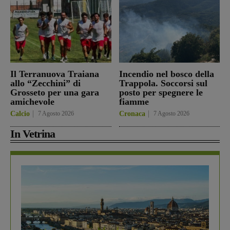
Il Terranuova Traiana
Incendio nel bosco della
allo “Zecchini” di
Trappola. Soccorsi sul
Grosseto per una gara
posto per spegnere le
amichevole
fiamme
Calcio
7 Agosto 2026
Cronaca
7 Agosto 2026
In Vetrina