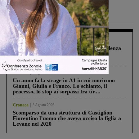
Più lette
Figline Incisa Valdarno
1 Agosto 2026
Piscina di Figline finanziata oltre la scadenza
Pnrr, il gruppo di Fratelli d’Italia: “Un
ringraziamento al Governo”
Cronaca
4 Agosto 2026
Un anno fa la strage in A1 in cui morirono
Gianni, Giulia e Franco. Lo schianto, il
processo, lo stop ai sorpassi fra tir....
Cronaca
3 Agosto 2026
Scomparso da una struttura di Castiglion
Fiorentino l’uomo che aveva ucciso la figlia a
Levane nel 2020