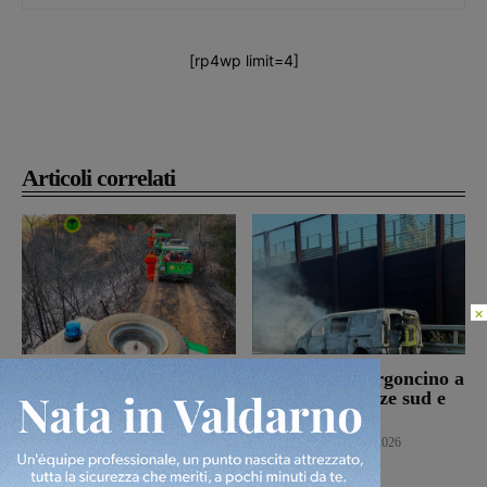
[rp4wp limit=4]
Articoli correlati
×
Bucine, incendio di
Autostrada, furgoncino a
oliveta e bosco a San
fuoco tra Firenze sud e
Pancrazio. Tre ettari
Incisa Reggello
l’area bruciata
Cronaca
7 Agosto 2026
Cronaca
7 Agosto 2026