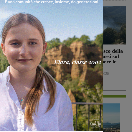
Il Terranuova Traiana
Incendio nel bosco della
allo “Zecchini” di
Trappola. Soccorsi sul
Grosseto per una gara
posto per spegnere le
amichevole
fiamme
Calcio
7 Agosto 2026
Cronaca
7 Agosto 2026
In Vetrina