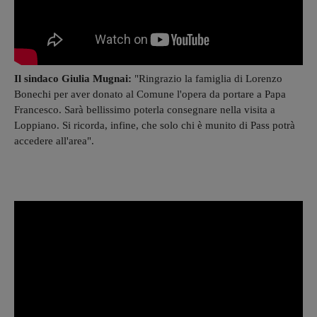
Il sindaco Giulia Mugnai:
"Ringrazio la famiglia di Lorenzo
Bonechi per aver donato al Comune l'opera da portare a Papa
Francesco. Sarà bellissimo poterla consegnare nella visita a
Loppiano. Si ricorda, infine, che solo chi è munito di Pass potrà
accedere all'area".