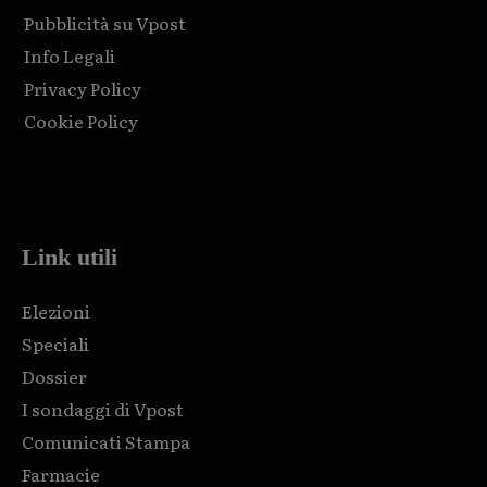
Pubblicità su Vpost
Info Legali
Privacy Policy
Cookie Policy
Html code here! Replace this with any non empty raw html
code and that's it.
Link utili
Elezioni
Speciali
Dossier
I sondaggi di Vpost
Comunicati Stampa
Farmacie