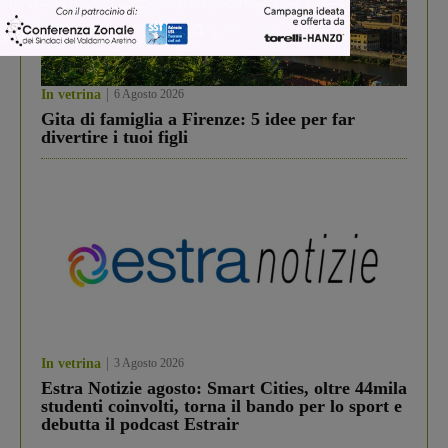
In vetrina
6 Agosto 2026
Gita di famiglia a Firenze: 5 idee per far
divertire i tuoi figli
In vetrina
3 Agosto 2026
Estra Notizie agosto: Smart Cities, oltre 44mila
studenti coinvolti, torna il bando per lo sport e
debutta il podcast Estrair