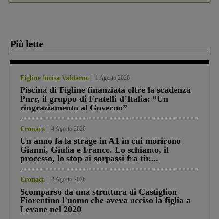
Più lette
Figline Incisa Valdarno
1 Agosto 2026
Piscina di Figline finanziata oltre la scadenza
Pnrr, il gruppo di Fratelli d’Italia: “Un
ringraziamento al Governo”
Cronaca
4 Agosto 2026
Un anno fa la strage in A1 in cui morirono
Gianni, Giulia e Franco. Lo schianto, il
processo, lo stop ai sorpassi fra tir....
Cronaca
3 Agosto 2026
Scomparso da una struttura di Castiglion
Fiorentino l’uomo che aveva ucciso la figlia a
Levane nel 2020