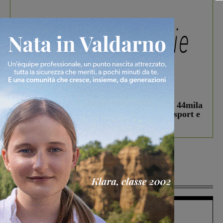
In vetrina
3 Agosto 2026
Estra Notizie agosto: Smart Cities, oltre 44mila
studenti coinvolti, torna il bando per lo sport e
debutta il podcast Estrair
Più lette
Figline Incisa Valdarno
1 Agosto 2026