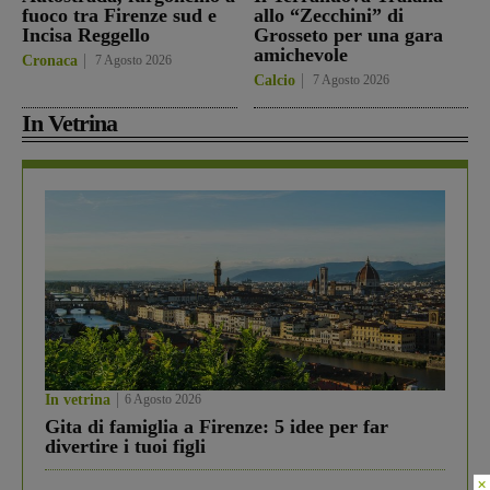
fuoco tra Firenze sud e
allo “Zecchini” di
Incisa Reggello
Grosseto per una gara
amichevole
Cronaca
7 Agosto 2026
Calcio
7 Agosto 2026
In Vetrina
In vetrina
6 Agosto 2026
Gita di famiglia a Firenze: 5 idee per far
divertire i tuoi figli
×