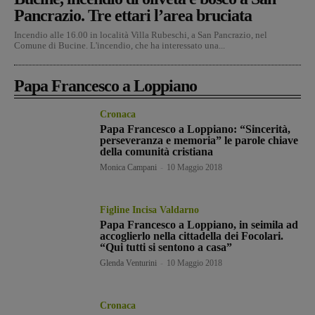
Pancrazio. Tre ettari l’area bruciata
Incendio alle 16.00 in località Villa Rubeschi, a San Pancrazio, nel
Comune di Bucine. L'incendio, che ha interessato una...
Papa Francesco a Loppiano
Cronaca
Papa Francesco a Loppiano: “Sincerità,
perseveranza e memoria” le parole chiave
della comunità cristiana
Monica Campani
-
10 Maggio 2018
Figline Incisa Valdarno
Papa Francesco a Loppiano, in seimila ad
accoglierlo nella cittadella dei Focolari.
“Qui tutti si sentono a casa”
Glenda Venturini
-
10 Maggio 2018
Cronaca