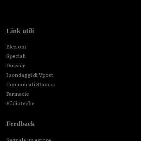
Html code here! Replace this with any non empty raw html
code and that's it.
Link utili
Elezioni
Speciali
Dossier
I sondaggi di Vpost
Comunicati Stampa
Farmacie
Biblioteche
Feedback
Segnala un errore