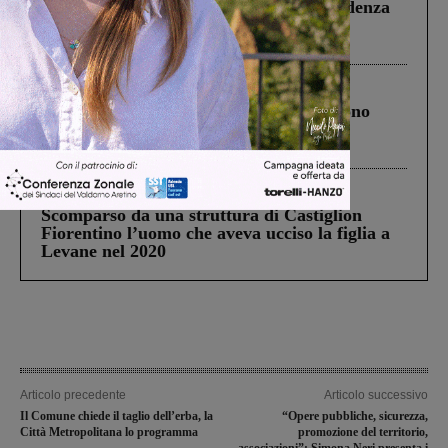
Piscina di Figline finanziata oltre la scadenza
Pnrr, il gruppo di Fratelli d’Italia: “Un
ringraziamento al Governo”
Cronaca
4 Agosto 2026
Un anno fa la strage in A1 in cui morirono
Gianni, Giulia e Franco. Lo schianto, il
processo, lo stop ai sorpassi fra tir....
Cronaca
3 Agosto 2026
Scomparso da una struttura di Castiglion
Fiorentino l’uomo che aveva ucciso la figlia a
Levane nel 2020
Articolo precedente
Articolo successivo
Il Comune chiede il taglio dell’erba, la
“Opere pubbliche, sicurezza,
Città Metropolitana lo programma
promozione del territorio,
associazioni”: Simona Neri presenta i