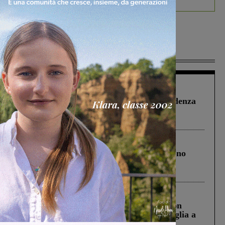
Più lette
Figline Incisa Valdarno
1 Agosto 2026
Piscina di Figline finanziata oltre la scadenza
Pnrr, il gruppo di Fratelli d’Italia: “Un
ringraziamento al Governo”
Cronaca
4 Agosto 2026
Un anno fa la strage in A1 in cui morirono
Gianni, Giulia e Franco. Lo schianto, il
processo, lo stop ai sorpassi fra tir....
Cronaca
3 Agosto 2026
Scomparso da una struttura di Castiglion
Fiorentino l’uomo che aveva ucciso la figlia a
Levane nel 2020