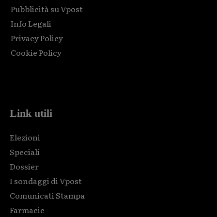
Pubblicità su Vpost
Info Legali
Privacy Policy
Cookie Policy
Html code here! Replace this with any non empty raw html
code and that's it.
Link utili
Elezioni
Speciali
Dossier
I sondaggi di Vpost
Comunicati Stampa
Farmacie